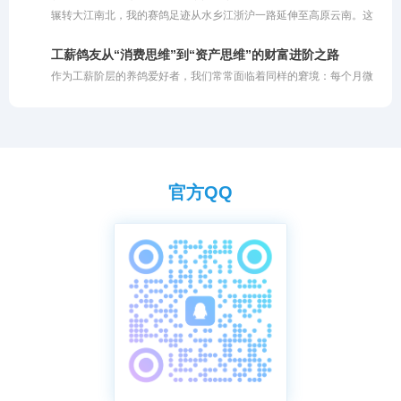
类养殖中备受推崇，背后有着扎实的营养学支撑。若不明就里地盲目
辗转大江南北，我的赛鸽足迹从水乡江浙沪一路延伸至高原云南。这
使用，不仅会白白浪费优质资源的核心功效，甚至可能因浓度过高或
一路走来，领略了各异的风土人情，也尝遍了赛场上的胜负酸甜。当
投喂不当而伤及鸽子的嗉囊与肠道。今天我们就深度剖析柠檬成为赛
繁华落尽，静心沉思，最深的感触凝成了一句大实话：鸽子这生灵，
鸽天然保健圣品的核心有效成分与作用机理，助你科学养鸽。
工薪鸽友从“消费思维”到“资产思维”的财富进阶之路
能飞就是硬道理。有些鸽子外表再光鲜亮丽，羽质顺滑、体态优美，
作为工薪阶层的养鸽爱好者，我们常常面临着同样的窘境：每个月微
一旦踏上公棚的赛飞征程，若是缺乏那种与生俱来的竞翔能力，也是
薄的薪资刚入账，撇去全家老小的生活开销后，剩下的那点余钱便悉
徒有其表。对于不能飞的鸽子，再美也毫无价值。说到底，养鸽比拼
数化作了鸽粮钱、药费以及高昂的参赛费。我们这群人的抗风险能力
的还是血统底蕴与家族传承。
本就极为脆弱，若是连续两三年都在比赛中亏损，那份对赛鸽的热爱
恐怕也难以为继。
官方QQ