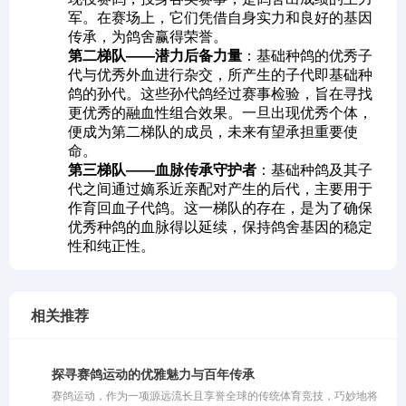
军。在赛场上，它们凭借自身实力和良好的基因
传承，为鸽舍赢得荣誉。
第二梯队——潜力后备力量
：基础种鸽的优秀子
代与优秀外血进行杂交，所产生的子代即基础种
鸽的孙代。这些孙代鸽经过赛事检验，旨在寻找
更优秀的融血性组合效果。一旦出现优秀个体，
便成为第二梯队的成员，未来有望承担重要使
命。
第三梯队——血脉传承守护者
：基础种鸽及其子
代之间通过嫡系近亲配对产生的后代，主要用于
作育回血子代鸽。这一梯队的存在，是为了确保
优秀种鸽的血脉得以延续，保持鸽舍基因的稳定
性和纯正性。
相关推荐
探寻赛鸽运动的优雅魅力与百年传承
赛鸽运动，作为一项源远流长且享誉全球的传统体育竞技，巧妙地将