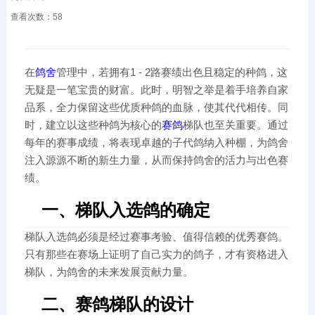
查看次数：
58
在
鸽舍
管理中，若拥有1 - 2路赛绩出色且稳定的种鸽，这
无疑是一笔宝贵的财富。此时，明智之举是着手培养自家
品系，全力保留这些优质种鸽的血脉，使其代代相传。同
时，建立以这些种鸽为核心的
赛鸽
梯队也至关重要。通过
每年的赛事成绩，将表现卓越的子代鸽纳入种棚，为鸽舍
注入源源不断的新生力量，从而保持鸽舍的活力与出色赛
绩。
一、梯队入选鸽的确定
梯队入选鸽必须是经过赛事考验、值得信赖的优秀赛鸽。
只有那些在赛场上证明了自己实力的鸽子，才有资格进入
梯队，为鸽舍的未来发展贡献力量。
二、赛鸽梯队的设计