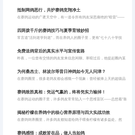
人类的智慧与鸽子的毅力融为一体。这项运动并非单纯依靠瞬间的爆
发力定胜负，而是对鸽子与生俱来的归巢本能、持久耐力以及精准方
抵制网鸽恶行，共护赛鸽竞翔净土
向感的深度考量。同时，它也是一场考验鸽主科学饲养与训练策略的
在赛鸽运动的广袤天空中，有一道令所有鸽友深恶痛绝的“暗雷”——
综合较量，完美诠释了人与自然和谐共舞的竞技美学。在现代竞翔体
网鸽。这种在赛鸽归巢必经之路上私设捕鸟粘网、恶意截留参赛信鸽
系中，赛鸽运动更是将生物学原理与体育实践深度结合，成为了集毅
的行径，不仅践踏了体育竞技的公平底线，更在情理与法律的双重维
力、智慧与团队协作于一体的优雅盛会。
四两拨千斤的赛鸽技巧与夏季育雏妙招
度上被严厉禁止。
常言道“活到老学到老”，而在养鸽人的圈子里，更有“七十八十学技
巧”的说法。对于这句老话，大家容易产生误解，以为它要求老人去钻
研超出自身脑力和体能极限的繁杂办法。其实不然，这里所说的“技
免费送鸽背后的真实水平与宣传套路
巧”，更多是指一种**“四两拨千斤”的智慧与策略**。对于年长的鸽友
昨夜，一位曾有交情的鸽友发来信息闲聊。寒暄过后，他提起圈内某
而言，由于精力和体能的限制，养鸽方式理应顺势而为，巧妙借力。
位“名家”，对其推崇备至。据他描述，这位名家套路清奇：将鸽子免
费提供给鸽友交费参赛，唯一的要求就是把获奖的鸽子拍回来。鸽友
为何桑杰士、林波尔等昔日神鸽如今无人问津？
劝我也效仿此法，多送免费鸽子让他人试验，以此扩大知名度，让更
在赛鸽圈里，很多老鸽友都会感慨一个现象：曾经被捧上天的超级品
多人体验自家鸽系的实力。他甚至提到，有人用该名家的鸽子在寄养
系，如今似乎很少有人提及了。桑杰士是超级好的鸽子，林波尔也是
棚狂揽千万奖金，公棚赛事同样表现优异。
不可多得的快速鸽，但是为什么现在没人提了呢？这背后折射出的，
赛鸽致胜真相：凭运气赢的，终将凭实力输掉！
其实是赛鸽市场残酷的商业运作规律。
在赛鸽运动的圈子里，许多鸽友常常陷入一个思维盲区——总想着“靠
运气赢钱”。然而现实往往是冰冷且残酷的：你凭借好运气赢来的奖
金，最终一定会因为自身实力不足而亏出去。简而言之，即便你的鸽
揭秘柠檬在养鸽中的核心营养原理与四大实战功效
子偶然飞出了好成绩，但如果你自身的养鸽水平和综合实力不够，很
在赛鸽饲养圈里，许多鸽友都知道给鸽子喂食柠檬有诸多益处。然
容易在后续的比赛中赔回去。一味依赖运气去打比赛，注定无法在这
而，大多数人的操作往往仅停留在切片泡水或挤汁兑饮的初级阶段。
个圈子里长久立足。
这种粗放的投喂方式未能充分挖掘柠檬的潜藏价值。柠檬之所以在禽
赛鸽感悟：成败皆在品，做人当如鸽