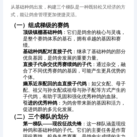
从基础种鸽出发，构建三个梯队是一种既轻松又经济的方
式，能让鸽舍管理更加便捷灵活。
（一）组成梯级的赛鸽
顶级镇棚基础种鸽
：它们是鸽舍的核心与灵魂，
是整个赛鸽体系的基石，拥有卓越的基因和赛
绩。
基础种鸽配对直接子代
：继承了基础种鸽的部分
优良基因，是鸽舍发展的重要力量。
直接子代杂交优秀赛绩鸽的子代
：通过杂交，融
合了不同优秀赛鸽的基因，可能产生更具优势的
个体。
嫡系近亲配回的血直接子代鸽
：如父女配、母子
配、祖父与孙女配或祖母与孙子配等方式产生的
子代鸽，有助于巩固和强化优秀种鸽的血脉。
引进的优秀种鸽
：为鸽舍带来新的基因和活力，
促进鸽群的多元化发展。
（二）三个梯队的划分
第一梯队——现役征战先锋
：这一梯队涵盖现役
种鸽和基础种鸽的子代。它们的主要任务是作育
现役赛鸽，投身各类赛事，是鸽舍出成绩的主力