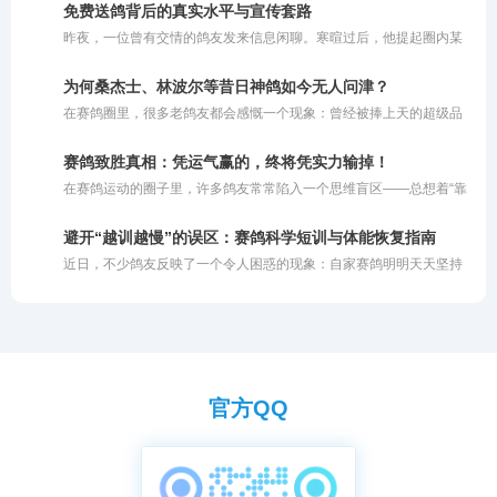
袭，甚至从月薪五千的普通人摇身一变成为身价百万的养殖基地老
免费送鸽背后的真实水平与宣传套路
板。这些真实的成功案例，无疑给广大养鸽人注入了一剂强心针。然
昨夜，一位曾有交情的鸽友发来信息闲聊。寒暄过后，他提起圈内某
而，随着赛鸽运动的商业化，圈子里也滋生出诸多乱象。昨晚，一位
位“名家”，对其推崇备至。据他描述，这位名家套路清奇：将鸽子免
曾有交集的鸽友发来信息，向我极力推崇某位“赛鸽名家”，称其不仅
费提供给鸽友交费参赛，唯一的要求就是把获奖的鸽子拍回来。鸽友
鸽子飞得好，还独创了一套“免费让别人交费参赛，再拍回奖鸽”的运
为何桑杰士、林波尔等昔日神鸽如今无人问津？
劝我也效仿此法，多送免费鸽子让他人试验，以此扩大知名度，让更
营模式。这番话不禁让我陷入深思：在这层耀眼的名家光环背后，究
在赛鸽圈里，很多老鸽友都会感慨一个现象：曾经被捧上天的超级品
多人体验自家鸽系的实力。他甚至提到，有人用该名家的鸽子在寄养
竟隐藏着多少真实实力与宣传套
系，如今似乎很少有人提及了。桑杰士是超级好的鸽子，林波尔也是
棚狂揽千万奖金，公棚赛事同样表现优异。
不可多得的快速鸽，但是为什么现在没人提了呢？这背后折射出的，
赛鸽致胜真相：凭运气赢的，终将凭实力输掉！
其实是赛鸽市场残酷的商业运作规律。
在赛鸽运动的圈子里，许多鸽友常常陷入一个思维盲区——总想着“靠
运气赢钱”。然而现实往往是冰冷且残酷的：你凭借好运气赢来的奖
金，最终一定会因为自身实力不足而亏出去。简而言之，即便你的鸽
避开“越训越慢”的误区：赛鸽科学短训与体能恢复指南
子偶然飞出了好成绩，但如果你自身的养鸽水平和综合实力不够，很
近日，不少鸽友反映了一个令人困惑的现象：自家赛鸽明明天天坚持
容易在后续的比赛中赔回去。一味依赖运气去打比赛，注定无法在这
训练，归巢速度却越来越慢。以前进行短距离训放时，鸽子总是早早
个圈子里长久立足。
归巢，如今鸽主自己都到家许久了，依然有部分赛鸽在空中徘徊。详
细了解其训练日志后不难发现，问题并非鸽子退步了，而是训练“过了
头”。
官方QQ