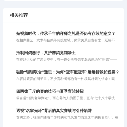
相关推荐
短视频时代，传承千年的拜师之礼是否仍有存续的意义？
在相声曲艺、武术与信鸽等传统领域，师承关系自古有之，延绵不
绝。人们常谈起谁是谁的徒弟，谁是谁的师父，这一条条师承脉络交
织出了一张清晰的技艺传承图谱。然而，置身于瞬息万变的短视频时
抵制网鸽恶行，共护赛鸽竞翔净土
代，当基础知识与技艺获取变得触手可得，一个引人深思的问题浮出
在赛鸽运动的广袤天空中，有一道令所有鸽友深恶痛绝的“暗雷”——
水面：如今，我们还需要拜师吗？
网鸽。这种在赛鸽归巢必经之路上私设捕鸟粘网、恶意截留参赛信鸽
的行径，不仅践踏了体育竞技的公平底线，更在情理与法律的双重维
破除“强强联合”迷思：为何“冠军配冠军”屡屡折戟长程赛？
度上被严厉禁止。
在赛鸽繁育的圈子里，不少育种者都抱有一种极其朴素的信念：既
然“强者恒强”，那么让两只冠军鸽相配，理应能诞生出青出于蓝的超
级战将。在他们的惯性思维中，父母双方均已用赛绩证明了自己的巅
四两拨千斤的赛鸽技巧与夏季育雏妙招
峰实力，子代自然应当集齐双方优势。可惜事与愿违，现实往往会给
常言道“活到老学到老”，而在养鸽人的圈子里，更有“七十八十学技
这种盲目自信当头棒喝。那些头顶“双冠”光环的幼鸽，在面对300公里
巧”的说法。对于这句老话，大家容易产生误解，以为它要求老人去钻
级别的短程较量时或许还能凭借天赋一骑绝尘，可一旦被送上500公
研超出自身脑力和体能极限的繁杂办法。其实不然，这里所说的“技
里决赛的征途，往往如同泥牛入海，再无归期。为何看似完美的“双
透视“名家光环”背后的真实赛绩与引种陷阱
巧”，更多是指一种**“四两拨千斤”的智慧与策略**。对于年长的鸽友
冠”组合会落得如此尴尬的境地？
赛鸽之路，往往伴随着年少时的意气风发与而立之年的执着坚守。在
而言，由于精力和体能的限制，养鸽方式理应顺势而为，巧妙借力。
这条充满未知与挑战的旅程中，有人凭借坚韧与运气实现了命运的逆