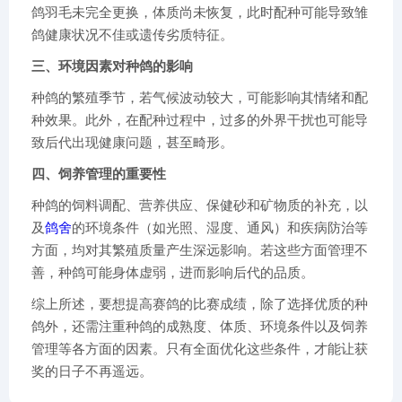
鸽羽毛未完全更换，体质尚未恢复，此时配种可能导致雏
鸽健康状况不佳或遗传劣质特征。
三、环境因素对种鸽的影响
种鸽的繁殖季节，若气候波动较大，可能影响其情绪和配
种效果。此外，在配种过程中，过多的外界干扰也可能导
致后代出现健康问题，甚至畸形。
四、饲养管理的重要性
种鸽的饲料调配、营养供应、保健砂和矿物质的补充，以
及
鸽舍
的环境条件（如光照、湿度、通风）和疾病防治等
方面，均对其繁殖质量产生深远影响。若这些方面管理不
善，种鸽可能身体虚弱，进而影响后代的品质。
综上所述，要想提高赛鸽的比赛成绩，除了选择优质的种
鸽外，还需注重种鸽的成熟度、体质、环境条件以及饲养
管理等各方面的因素。只有全面优化这些条件，才能让获
奖的日子不再遥远。