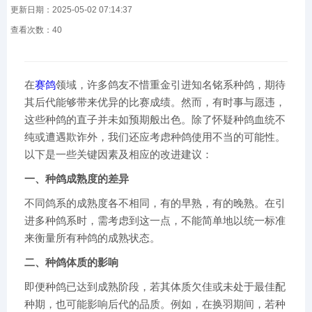
更新日期：2025-05-02 07:14:37
查看次数：
40
在
赛鸽
领域，许多鸽友不惜重金引进知名铭系种鸽，期待
其后代能够带来优异的比赛成绩。然而，有时事与愿违，
这些种鸽的直子并未如预期般出色。除了怀疑种鸽血统不
纯或遭遇欺诈外，我们还应考虑种鸽使用不当的可能性。
以下是一些关键因素及相应的改进建议：
一、种鸽成熟度的差异
不同鸽系的成熟度各不相同，有的早熟，有的晚熟。在引
进多种鸽系时，需考虑到这一点，不能简单地以统一标准
来衡量所有种鸽的成熟状态。
二、种鸽体质的影响
即便种鸽已达到成熟阶段，若其体质欠佳或未处于最佳配
种期，也可能影响后代的品质。例如，在换羽期间，若种