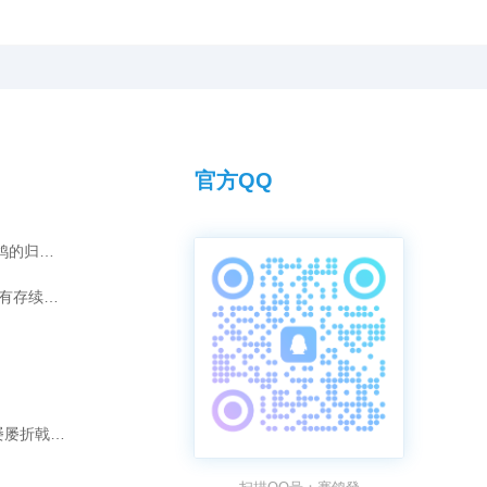
官方QQ
灰雄“汤姆”的夺冠传奇：爱情如何化为赛鸽的归巢引擎？
短视频时代，传承千年的拜师之礼是否仍有存续的意义？
破除“强强联合”迷思：为何“冠军配冠军”屡屡折戟长程赛？