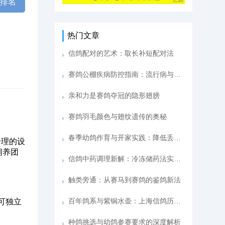
棚排名
热门文章
信鸽配对的艺术：取长补短配对法
赛鸽公棚疾病防控指南：流行病与应对策略
亲和力是赛鸽夺冠的隐形翅膀
赛鸽羽毛颜色与翅纹遗传的奥秘
春季幼鸽作育与开家实践：降低丢失率的探索之旅
合理的设
饲养团
信鸽中药调理新解：冷冻储药法实现长效保鲜
触类旁通：从赛马到赛鸽的鉴鸽新法
百年鸽系与紫铜水壶：上海信鸽历史的珍贵记忆
可独立
种鸽挑选与幼鸽参赛要求的深度解析