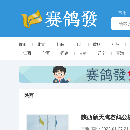
常用
首页
北京
上海
河北
重庆
江苏
江西
宁夏
福建
吉林
辽宁
青海
陕西
陕西新天鹰赛鸽公
更新日期：2025-01-27 21: