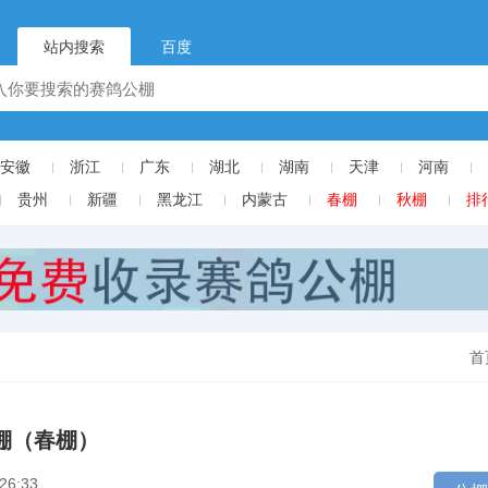
站内搜索
百度
安徽
浙江
广东
湖北
湖南
天津
河南
贵州
新疆
黑龙江
内蒙古
春棚
秋棚
排
首
棚（春棚）
26:33