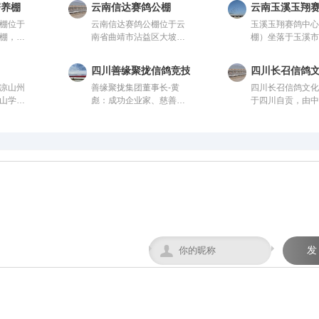
寄养棚
云南信达赛鸽公棚
云南玉溪玉翔
棚位于
云南信达赛鸽公棚位于云
玉溪玉翔赛鸽中
棚，由
南省曲靖市沾益区大坡
棚）坐落于玉溪
。该公
乡，由中国信鸽协会监
收费站出口10公
进、科
管。该公棚以国际、国内
陀关检测站内，
四川善缘聚拢信鸽竞技园
四川长召信鸽
进行建
先进、科学合理的设计方
积36000平方，
凉山州
善缘聚拢集团董事长-黄
四川长召信鸽文
架结
案进行建设，采用一体化
168米，高19.8
山学校
彪：成功企业家、慈善爱
于四川自贡，由
，宽28
钢架结构，公棚长200
米；晒棚宽6米，
由中国信
心人士、信鸽爱好者，曾
协会监管。该公
容纳
米，宽28米，高15米，可
区宽8米，赛鸽休
棚以国
获评“四川脱贫攻坚先进个
际、国内先进、
。从配件
容纳20000多羽赛鸽。从
间，每间为12米*4
学合理
人”。旗下拥有新材料能
的设计方案进行
均达到
配件设施到饲养团队，均
可容纳赛鸽2400
设，采
源、 医疗健康、养生酒
用一体化钢架结
广大鸽
达到业内领先水平，为广
区规模位列云南
，公棚
业、信鸽竞技为核心板块
长200米，宽28米
往的赛
大鸽友创造一个心神向往
，高15
的多元化控股企业。始终
米，可容纳2000
的赛鸽净地。
0多羽赛
坚持“绿色、科技、共享、
鸽。从配件设施
饲养团
慈善”的发展理念。控股多
队，均达到业内
先水
家实体公司，资金实力雄
平，为广大鸽友
造一个
厚，为广大鸽友竞翔比赛
心神向往的赛鸽
地。
坐拥强大后盾！

发