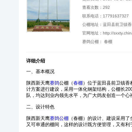
查看次数：
292
联系电话：17791637327
公棚地址：蓝田县前卫镇香
官网地址：
http://sxxty.ch
赛鸽公棚：
春棚
详细介绍
一、基本概况‌
陕西新天鹰
赛鸽
公棚（
春棚
）位于蓝田县前卫镇香
计方案进行建设，采用一体化钢架结构，公棚长200
队，均达到业内领先水平，为广大鸽友创造一个心
‌二、设计特色‌
陕西新天鹰
赛鸽公棚
（春棚）的设计、建设采用了
又可串通的棚间，这样的设计既方便管理，又有利