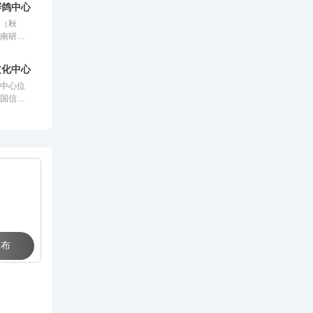
赛鸽中心秋棚
心（秋
市南研和
里玉溪曲
总占地面
文化中心
鸽棚总长
化中心位
米，宽26
中国信鸽
赛鸽用餐
棚以国
息区39
科学合理
.6米，
建设，采
0羽，园
构，公棚
省前列。
，高15
0多羽赛
到饲养团
领先水
创造一个
净地。
 布