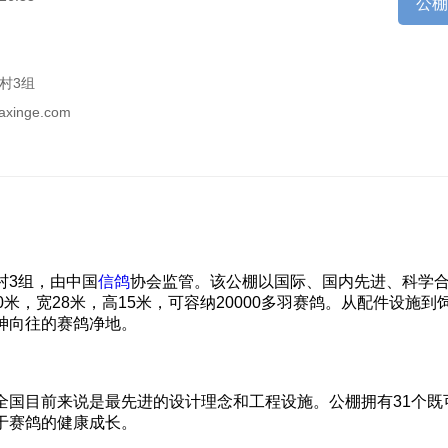
公
村3组
inaxinge.com
村3组，由中国
信鸽
协会监管。该公棚以国际、国内先进、科学
米，宽28米，高15米，可容纳20000多羽赛鸽。从配件设施到
神向往的赛鸽净地。
全国目前来说是最先进的设计理念和工程设施。公棚拥有31个既
于赛鸽的健康成长。