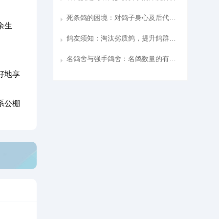
死条鸽的困境：对鸽子身心及后代的影响
余生
鸽友须知：淘汰劣质鸽，提升鸽群质量
名鸽舍与强手鸽舍：名鸽数量的有限性及背后的真相
好地享
系公棚