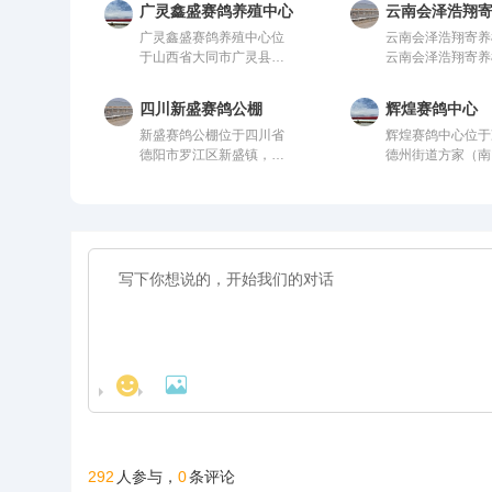
广灵鑫盛赛鸽养殖中心
云南会泽浩翔
广灵鑫盛赛鸽养殖中心位
云南会泽浩翔寄养
于山西省大同市广灵县鑫
云南会泽浩翔寄养
盛赛鸽养殖中心，由中国
中国信鸽协会监管
信鸽协会监管。该公棚以
棚以国际、国内先
四川新盛赛鸽公棚
辉煌赛鸽中心
国际、国内先进、科学合
学合理的设计方案
新盛赛鸽公棚位于四川省
辉煌赛鸽中心位于
理的设计方案进行建设，
设，采用一体化钢
德阳市罗江区新盛镇，这
德州街道方家（南
采用一体化钢架结构，公
构，公棚长200米
里气候温润、地势开阔，
往右1公里处），
棚长200米，宽28米，高
米，高15米，可
得天独厚的训赛环境，是
鸽协会监管。该公
15米，可容纳20000多羽
20000多羽赛鸽
专为广大鸽友打造的专业
际、国内先进、科
赛鸽。从配件设施到饲养
设施到饲养团队，
赛鸽竞技平台。公棚总占
的设计方案进行建
团队，均达到业内领先水
业内领先水平，为
地面积70余亩，主棚长
用一体化钢架结构
平，为广大鸽友创造一个
友创造一个心神向
218米、宽28米，可容纳
长200米，宽28米
心神向往的赛鸽净地。
鸽净地。
赛鸽2.5万羽左右，棚内设
米，可容纳2000
有休息区、喂食区和赛飞
鸽。从配件设施到
活动区等。
队，均达到业内领
平，为广大鸽友创
心神向往的赛鸽净


292
0
人参与，
条评论