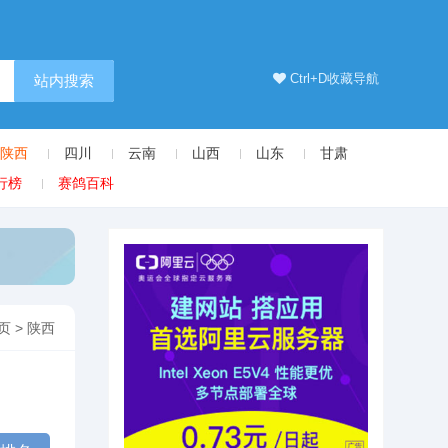
Ctrl+D收藏导航
站内搜索
陕西
四川
云南
山西
山东
甘肃
行榜
赛鸽百科
页
>
陕西