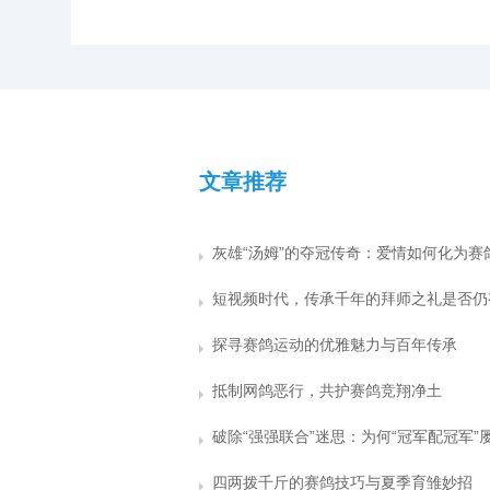
文章推荐
探寻赛鸽运动的优雅魅力与百年传承
抵制网鸽恶行，共护赛鸽竞翔净土
四两拨千斤的赛鸽技巧与夏季育雏妙招