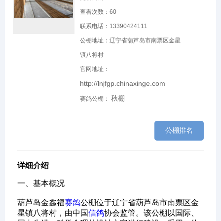
查看次数：
60
联系电话：13390424111
公棚地址：辽宁省葫芦岛市南票区金星
镇八将村
官网地址：
http://lnjfgp.chinaxinge.com
秋棚
赛鸽公棚：
公棚排名
详细介绍
一、基本概况‌
葫芦岛金鑫福
赛鸽
公棚位于辽宁省葫芦岛市南票区金
星镇八将村，由中国
信鸽
协会监管。该公棚以国际、