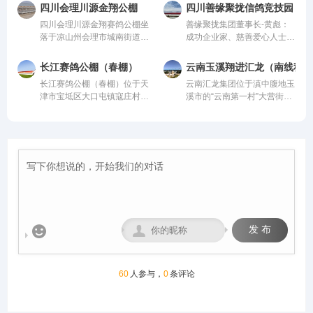
赛环境，是专为广大鸽友打造
管。该公棚以国际、国内先
均达到业内领先水平，为广大
到饲养团队，均达到业内领先
四川会理川源金翔公棚
四川善缘聚拢信鸽竞技园
的专业赛鸽竞技平台。公棚总
进、科学合理的设计方案进行
鸽友创造一个心神向往的赛鸽
水平，为广大鸽友创造一个心
四川会理川源金翔赛鸽公棚坐
善缘聚拢集团董事长-黄彪：
占地面积70余亩，主棚长218
建设，采用一体化钢架结构，
净地。
神向往的赛鸽净地。
落于凉山州会理市城南街道五
成功企业家、慈善爱心人士、
米、宽28米，可容纳赛鸽2.5
公棚长200米，宽28米，高15
官屯，地处海拔1600米的天
信鸽爱好者，曾获评“四川脱
万羽左右，棚内设有休息区、
米，可容纳20000多羽赛鸽。
然氧吧，距城区仅4公里，
贫攻坚先进个人”。旗下拥有
喂食区和赛飞活动区等。
从配件设施到饲养团队，均达
长江赛鸽公棚（春棚）
云南玉溪翔进汇龙（南线秋棚
108国道直达，交通便捷。公
新材料能源、 医疗健康、养
到业内领先水平，为广大鸽友
长江赛鸽公棚（春棚）位于天
云南汇龙集团位于滇中腹地玉
棚周边无高压线遮挡，视野开
生酒业、信鸽竞技为核心板块
创造一个心神向往的赛鸽净
津市宝坻区大口屯镇寇庄村西
溪市的“云南第一村”大营街工
阔、生态优越，是赛鸽饲养、
的多元化控股企业。始终坚
地。
500米，由中国信鸽协会监
业区，距市区五公里、昆玉铁
训飞与竞赛的理想之地。致力
持“绿色、科技、共享、慈
管。该公棚以国际、国内先
路四公里，交通便捷。
打造西南地区赛鸽标杆品牌。
善”的发展理念。控股多家实
进、科学合理的设计方案进行
体公司，资金实力雄厚，为广
建设，采用一体化钢架结构，
大鸽友竞翔比赛坐拥强大后
公棚长200米，宽28米，高15
盾！
米，可容纳20000多羽赛鸽。
从配件设施到饲养团队，均达
到业内领先水平，为广大鸽友
创造一个心神向往的赛鸽净
地。


发 布
60
人参与，
0
条评论