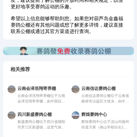
友，建议提前了解公棚的开放时间和相关规定，以便
更好地享受赛鸽运动的乐趣。
希望以上信息能够帮助到您。如果您对葫芦岛金鑫福
赛鸽公棚还有其他问题或想了解更多详情，建议直接
联系公棚或通过其官方渠道进行查询。
相关推荐
云南会泽浩翔寄养棚
云南信达赛鸽公棚
云南会泽浩翔寄养棚位于云南
云南信达赛鸽公棚位于云南省
会泽浩翔寄养棚，由中国信鸽
曲靖市沾益区大坡乡，由中国
协会监管。该公棚以国际、国
信鸽协会监管。该公棚以国
内先进、科学合理的设计方案
际、国内先进、科学合理的设
四川新盛赛鸽公棚
辉煌赛鸽中心
进行建设，采用一体化钢架结
计方案进行建设，采用一体化
新盛赛鸽公棚位于四川省德阳
辉煌赛鸽中心位于凉山州德州
构，公棚长200米，宽28米，
钢架结构，公棚长200米，宽
市罗江区新盛镇，这里气候温
街道方家（南山学校往右1公
高15米，可容纳20000多羽赛
28米，高15米，可容纳
润、地势开阔，得天独厚的训
里处），由中国信鸽协会监
鸽。从配件设施到饲养团队，
20000多羽赛鸽。从配件设施