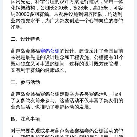
国内先进、科学合理的设计方案进行建设，采用一体
化钢架结构，公棚长200米，宽28米，高15米，可容
纳20000多羽赛鸽。从配件设施到饲养团队，均达到
业内领先水平，为广大鸽友创造一个心神向往的赛鸽
净地。
‌二、设计特色‌
葫芦岛金鑫福
赛鸽公棚
的设计、建设采用了全国目前
来说是最先进的设计理念和工程设施。公棚拥有31个
既可独立又可串通的棚间，这样的设计既方便管理，
又有利于赛鸽的健康成长。
‌三、参与活动‌
葫芦岛金鑫福赛鸽公棚定期举办各类赛鸽活动，吸引
了众多鸽友前来参与。这些活动不仅丰富了鸽友们的
业余生活，也推动了赛鸽运动的发展。
‌四、注意事项‌
对于想要参观或参与葫芦岛金鑫福赛鸽公棚活动的鸽