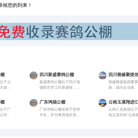
恭候您的到来！
公棚
四川新盛赛鸽公棚
四川善缘聚拢
位于云
新盛赛鸽公棚位于四川省
善缘聚拢集团董事
大坡
德阳市罗江区新盛镇，这
彪：成功企业家
会监
里气候温润、地势开阔，
心人士、信鸽爱
、国内
得天独厚的训赛环境，是
获评“四川脱贫攻
公棚
广东鸿福公棚
云南玉溪翔进
设计方
专为广大鸽友打造的专业
人”。旗下拥有新
位于广
广东鸿福公棚坐落于雷州
云南汇龙集团位
一体化
赛鸽竞技平台。公棚总占
源、 医疗健康、
公司，
半岛，作为粤西地区首家
地玉溪市的“云南
00
地面积70余亩，主棚长
业、信鸽竞技为
管。该
现代化赛鸽竞翔机构，秉
村”大营街工业区
5米，可
218米、宽28米，可容纳
的多元化控股企
先进、
持“专业、公正、透明、卓
五公里、昆玉铁
赛鸽。从
赛鸽2.5万羽左右，棚内设
坚持“绿色、科技
案进行
越”的理念，志在打造华南
里，交通便捷。
队，均
有休息区、喂食区和赛飞
慈善”的发展理念
钢架结
地区标杆公棚。公棚硬件
，为广
活动区等。
家实体公司，资