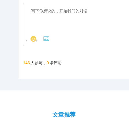
气洁净、地势平缓，得天
构，公棚长200米
平，为广大鸽友创造一个
大鸽友创造一个心
独厚的自然环境为赛鸽生
米，高15米，可
心神向往的赛鸽净地。
的赛鸽净地。
长、训养与竞翔提供了理
20000多羽赛鸽
想场地，是集赛鸽养殖、
设施到饲养团队，
专业训练、赛事举办于一
业内领先水平，为
体的现代化专业公棚。公
友创造一个心神向
棚总占地12000多平方
鸽净地。


米。公棚一字型排列，能
容纳一万五千余羽的赛
鸽。赛事运营坚守“公平、
公正、公开”核心原则，打
造黄金赛线，规划多关阶
146
0
人参与，
条评论
梯式竞赛体系，覆盖200
公里至500公里不同竞翔
距离，满足各类参赛需
求。
文章推荐