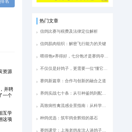
棚排名
热门文章
信鸽比赛与税费及法律定位解析
信鸽肌肉组织：解密飞行能力的关键
喂得饱≠养得好，七分饱才是赛鸽夺冠关键
不仅仅是好鸽子，更需要一位“懂它”的主人
炭资源
赛鸽新篇章：合作与创新的融合之道
，并聘
养鸽实战七十条：从引种鉴鸽到配对训飞的深度感悟
了一个
高致病性禽流感全景指南：从科学认知到实战防控
相互学
种鸽优选：筑牢鸽舍辉煌的基石
翔这项
赛鸽课堂：上海老鸽友沈人谈鸽子鉴别与赛鸽价值