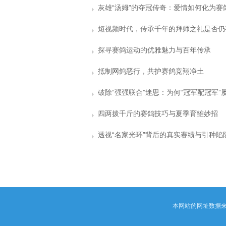
探寻赛鸽运动的优雅魅力与百年传承
抵制网鸽恶行，共护赛鸽竞翔净土
四两拨千斤的赛鸽技巧与夏季育雏妙招
透视“名家光环”背后的真实赛绩与引种陷
本网站的网址数据