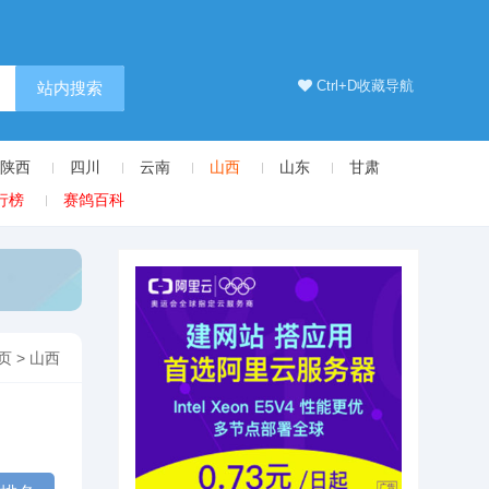
Ctrl+D收藏导航
站内搜索
陕西
四川
云南
山西
山东
甘肃
行榜
赛鸽百科
页
>
山西