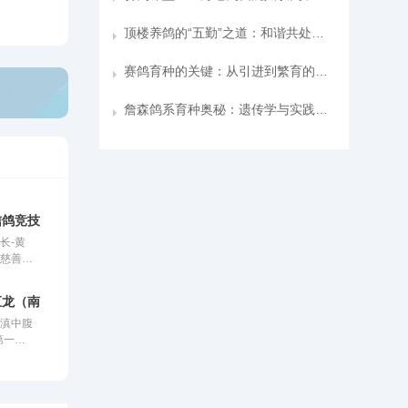
顶楼养鸽的“五勤”之道：和谐共处与高效养殖
赛鸽育种的关键：从引进到繁育的全方位准备
詹森鸽系育种奥秘：遗传学与实践的融合
信鸽竞技园
长-黄
、慈善爱
好者，曾
坚先进个
汇龙（南线秋棚）
材料能
于滇中腹
养生酒
第一
核心板块
，距市区
业。始终
路四公
、共享、
。控股多
金实力雄