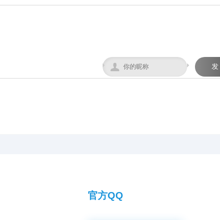
，宽28
设施卓著：占地50亩，鸽
神向往
厚，为广大鸽友
容纳
舍主体长137米、宽40
坐拥强大后盾！
。从配件
米、高18米，主体鸽舍宏
均达到
大且采用抗风结构；创新
广大鸽
采用全国首座钢筋混凝土
往的赛
降落台（长125米，高12
米）；地网高达4.5米，确

发
保干燥通风。我们致力于
以顶级设施与科学管理，
为赛鸽提供最佳成长与竞
技环境，守护每一份托
付，成就每一羽翱翔。
官方QQ