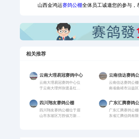
山西金鸿运
赛鸽公棚
全体员工诚邀您的参与，
相关推荐
云南大理易冠赛鸽中心
云南信达赛鸽
云南大理易冠赛鸽中心位
云南信达赛鸽公棚
于云南大理州弥渡县红岩
南省曲靖市沾益区
镇潘阳村，由中国信鸽协
乡，由中国信鸽协
会监管。该公棚以国际、
管。该公棚以国际
四川翔友赛鸽公棚
广东汇腾赛鸽
国内先进、科学合理的设
先进、科学合理的
四川翔友赛鸽公棚位于眉
广东汇腾赛鸽公棚
计方案进行建设，采用一
案进行建设，采用
山市东坡区万胜镇万新村2
东省汇腾信鸽有限
体化钢架结构，公棚长
钢架结构，公棚长2
组。气候温润、视野开阔
由中国信鸽协会监
200米，宽28米，高15
米，宽28米，高1
的优质赛鸽竞技核心区
公棚以国际、国内
米，可容纳20000多羽赛
容纳20000多羽
域。交通便捷通达，周边
科学合理的设计方
鸽。从配件设施到饲养团
配件设施到饲养团
无高大建筑与污染源，空
建设，采用一体化
队，均达到业内领先水
达到业内领先水平