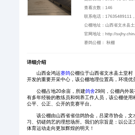
查看次数：
146
联系电话：17635489111，0
公棚地址：山西省文水县土
官网地址：
http://sxjhy.ch
赛鸽公棚：
秋棚
详细介绍
山西金鸿运
赛鸽
公棚位于山西省文水县土堂村
开发的重要开采中心，该公棚地理位置高，环境优
公棚占地20余亩，所建
鸽舍
29间，公棚内外
有多年经验的教练员和饲养工作人员，该公棚使用
公平、公正、公开的竞赛平台。
该公棚由山西省省信鸽协会，吕梁市协会，文水
习、切磋鸽艺的理想场所。我们的宗旨是：以公正
体育运动走向更加辉煌的明天！