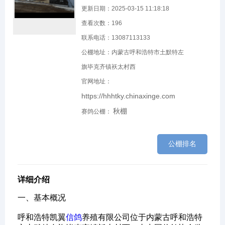
更新日期：2025-03-15 11:18:18
查看次数：
196
联系电话：13087113133
公棚地址：内蒙古呼和浩特市土默特左
旗毕克齐镇袄太村西
官网地址：
https://hhhtky.chinaxinge.com
秋棚
赛鸽公棚：
公棚排名
详细介绍
一、基本概况‌
呼和浩特凯翼
信鸽
养殖有限公司位于内蒙古呼和浩特