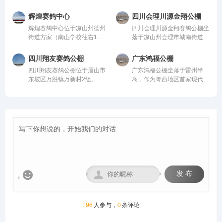
信鸽协会监管。该公棚以国
润、地势开阔，得天独厚的训
米，可容纳20000多羽赛鸽。
米，高15米，可容纳20000多
际、国内先进、科学合理的设
赛环境，是专为广大鸽友打造
从配件设施到饲养团队，均达
羽赛鸽。从配件设施到饲养团
辉煌赛鸽中心
四川会理川源金翔公棚
计方案进行建设，采用一体化
的专业赛鸽竞技平台。公棚总
到业内领先水平，为广大鸽友
队，均达到业内领先水平，为
辉煌赛鸽中心位于凉山州德州
四川会理川源金翔赛鸽公棚坐
钢架结构，公棚长200米，宽
占地面积70余亩，主棚长218
创造一个心神向往的赛鸽净
广大鸽友创造一个心神向往的
街道方家（南山学校往右1公
落于凉山州会理市城南街道五
28米，高15米，可容纳
米、宽28米，可容纳赛鸽2.5
地。
赛鸽净地。
里处），由中国信鸽协会监
官屯，地处海拔1600米的天
20000多羽赛鸽。从配件设施
万羽左右，棚内设有休息区、
管。该公棚以国际、国内先
然氧吧，距城区仅4公里，
到饲养团队，均达到业内领先
喂食区和赛飞活动区等。
四川翔友赛鸽公棚
广东鸿福公棚
进、科学合理的设计方案进行
108国道直达，交通便捷。公
水平，为广大鸽友创造一个心
四川翔友赛鸽公棚位于眉山市
广东鸿福公棚坐落于雷州半
建设，采用一体化钢架结构，
棚周边无高压线遮挡，视野开
神向往的赛鸽净地。
东坡区万胜镇万新村2组。气
岛，作为粤西地区首家现代化
公棚长200米，宽28米，高15
阔、生态优越，是赛鸽饲养、
候温润、视野开阔的优质赛鸽
赛鸽竞翔机构，秉持“专业、
米，可容纳20000多羽赛鸽。
训飞与竞赛的理想之地。致力
竞技核心区域。交通便捷通
公正、透明、卓越”的理念，
从配件设施到饲养团队，均达
打造西南地区赛鸽标杆品牌。
达，周边无高大建筑与污染
志在打造华南地区标杆公棚。
到业内领先水平，为广大鸽友
源，空气洁净、地势平缓，得
公棚硬件设施卓著：占地50
创造一个心神向往的赛鸽净
天独厚的自然环境为赛鸽生
亩，鸽舍主体长137米、宽40
地。
长、训养与竞翔提供了理想场
米、高18米，主体鸽舍宏大
地，是集赛鸽养殖、专业训
且采用抗风结构；创新采用全
练、赛事举办于一体的现代化
国首座钢筋混凝土降落台（长
专业公棚。公棚总占地12000
125米，高12米）；地网高达
多平方米。公棚一字型排列，
4.5米，确保干燥通风。我们


发 布
能容纳一万五千余羽的赛鸽。
致力于以顶级设施与科学管
赛事运营坚守“公平、公正、
理，为赛鸽提供最佳成长与竞
公开”核心原则，打造黄金赛
技环境，守护每一份托付，成
线，规划多关阶梯式竞赛体
就每一羽翱翔。
196
人参与，
0
条评论
系，覆盖200公里至500公里
不同竞翔距离，满足各类参赛