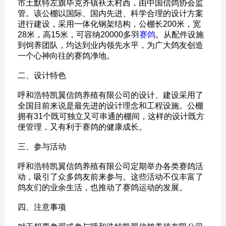
市土默特左旗毕克齐镇袄太村西，由中国信鸽协会监
管。该公棚以国际、国内先进、科学合理的设计方案
进行建设，采用一体化钢架结构，公棚长200米，宽
28米，高15米，可容纳20000多羽
赛鸽
。从配件设施
到饲养团队，均达到业内领先水平，为广大鸽友创造
一个心神向往的赛鸽净地。
‌二、设计特色‌
呼和浩特凯翼信鸽养殖有限公司的设计、建设采用了
全国目前来说是最先进的设计理念和工程设施。公棚
拥有31个既可独立又可串通的棚间，这样的设计既方
便管理，又有利于赛鸽的健康成长。
‌三、参与活动‌
呼和浩特凯翼信鸽养殖有限公司定期举办各类赛鸽活
动，吸引了众多鸽友前来参与。这些活动不仅丰富了
鸽友们的业余生活，也推动了赛鸽运动的发展。
‌四、注意事项‌