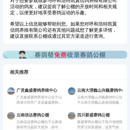
对于想要参观或参与呼和浩特凯翼信鸽养殖有限公司
活动的鸽友，建议提前了解公棚的开放时间和相关规
定，以便更好地享受赛鸽运动的乐趣。
希望以上信息能够帮助到您。如果您对呼和浩特凯翼
信鸽养殖有限公司还有其他问题或想了解更多详情，
建议直接联系公棚或通过其官方渠道进行查询。
相关推荐
广灵鑫盛赛鸽养殖中心
云南大理巍山兴巍赛鸽中心
广灵鑫盛赛鸽养殖中心位于山
云南大理巍山兴巍赛鸽中心位
西省大同市广灵县鑫盛赛鸽养
于云南大理巍山县南诏镇巍山
殖中心，由中国信鸽协会监
县现代农业科技园，由中国信
管。该公棚以国际、国内先
鸽协会监管。该公棚以国际、
云南信达赛鸽公棚
四川新盛赛鸽公棚
进、科学合理的设计方案进行
国内先进、科学合理的设计方
云南信达赛鸽公棚位于云南省
新盛赛鸽公棚位于四川省德阳
建设，采用一体化钢架结构，
案进行建设，采用一体化钢架
曲靖市沾益区大坡乡，由中国
市罗江区新盛镇，这里气候温
公棚长200米，宽28米，高15
结构，公棚长200米，宽28