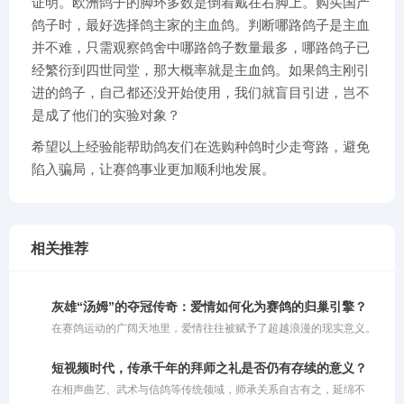
证明。欧洲鸽子的脚环多数是倒着戴在右脚上。购买国产
鸽子时，最好选择鸽主家的主血鸽。判断哪路鸽子是主血
并不难，只需观察鸽舍中哪路鸽子数量最多，哪路鸽子已
经繁衍到四世同堂，那大概率就是主血鸽。如果鸽主刚引
进的鸽子，自己都还没开始使用，我们就盲目引进，岂不
是成了他们的实验对象？
希望以上经验能帮助鸽友们在选购种鸽时少走弯路，避免
陷入骗局，让赛鸽事业更加顺利地发展。
相关推荐
灰雄“汤姆”的夺冠传奇：爱情如何化为赛鸽的归巢引擎？
在赛鸽运动的广阔天地里，爱情往往被赋予了超越浪漫的现实意义。
对于人类而言，爱情或许能成为奋进的动力，也或许让人迷失方向；
而对于赛鸽来说，爱情恰恰是它们冲破云霄、拼命飞回巢穴的最强引
短视频时代，传承千年的拜师之礼是否仍有存续的意义？
擎。在比利时鸽界备受推崇的“鳏夫制”比赛策略中，正是对伴侣那份
在相声曲艺、武术与信鸽等传统领域，师承关系自古有之，延绵不
深深的眷恋，被巧妙地转化为了赛场上锐不可当的归巢渴望。