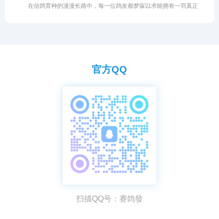
在信鸽育种的漫漫长路中，每一位鸽友都梦寐以求能拥有一羽真正
使用，不仅会白白浪费优质资源的核心功效，甚至可能因浓度过高或
的“金母”。所谓金母，即那种无论与哪羽雄鸽配对，都能飞出好成绩
投喂不当而伤及鸽子的嗉囊与肠道。今天我们就深度剖析柠檬成为赛
的超级种雌。然而，打江山易，守江山难。面对一羽可遇不可求的金
鸽天然保健圣品的核心有效成分与作用机理，助你科学养鸽。
母，如何科学地保住其优良基因，形成稳定的品系，成为了育种工作
的核心难题。保种不仅需要独到的眼光，更需要科学的方法与严苛的
淘汰机制。
官方QQ
扫描QQ号：赛鸽發