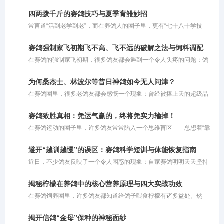
绝。人们常谈起谁是谁的徒弟，谁是谁的师父，这一条条师承脉络交
织出了一张清晰的技艺传承图谱。然而，置身于瞬息万变的短视频时
四两拨千斤的赛鸽技巧与夏季育雏妙招
代，当基础知识与技艺获取变得触手可得，一个引人深思的问题浮出
常言道“活到老学到老”，而在养鸽人的圈子里，更有“七十八十学技
水面：如今，我们还需要拜师吗？
巧”的说法。对于这句老话，大家容易产生误解，以为它要求老人去钻
研超出自身脑力和体能极限的繁杂办法。其实不然，这里所说的“技
赛鸽强制家飞初期飞不高、飞不远的破解之法与饲料调配
巧”，更多是指一种**“四两拨千斤”的智慧与策略**。对于年长的鸽友
在赛鸽的强制家飞初期，很多鸽友都会遇到一个令人头疼的问题：鸽
而言，由于精力和体能的限制，养鸽方式理应顺势而为，巧妙借力。
子飞不起来或者飞不高。其实，这种现象通常由几个关键因素交织而
成：一是夏季高温炎热；二是赛鸽的气囊功能尚未完全打开；三是鸽
为何桑杰士、林波尔等昔日神鸽如今无人问津？
子之前没有经历过高强度的飞行训练，体能储备不足。
在赛鸽圈里，很多老鸽友都会感慨一个现象：曾经被捧上天的超级品
系，如今似乎很少有人提及了。桑杰士是超级好的鸽子，林波尔也是
不可多得的快速鸽，但是为什么现在没人提了呢？这背后折射出的，
赛鸽致胜真相：凭运气赢的，终将凭实力输掉！
其实是赛鸽市场残酷的商业运作规律。
在赛鸽运动的圈子里，许多鸽友常常陷入一个思维盲区——总想着“靠
运气赢钱”。然而现实往往是冰冷且残酷的：你凭借好运气赢来的奖
金，最终一定会因为自身实力不足而亏出去。简而言之，即便你的鸽
避开“越训越慢”的误区：赛鸽科学短训与体能恢复指南
子偶然飞出了好成绩，但如果你自身的养鸽水平和综合实力不够，很
近日，不少鸽友反映了一个令人困惑的现象：自家赛鸽明明天天坚持
容易在后续的比赛中赔回去。一味依赖运气去打比赛，注定无法在这
训练，归巢速度却越来越慢。以前进行短距离训放时，鸽子总是早早
个圈子里长久立足。
归巢，如今鸽主自己都到家许久了，依然有部分赛鸽在空中徘徊。详
揭秘柠檬在养鸽中的核心营养原理与四大实战功效
细了解其训练日志后不难发现，问题并非鸽子退步了，而是训练“过了
在赛鸽饲养圈里，许多鸽友都知道给鸽子喂食柠檬有诸多益处。然
头”。
而，大多数人的操作往往仅停留在切片泡水或挤汁兑饮的初级阶段。
这种粗放的投喂方式未能充分挖掘柠檬的潜藏价值。柠檬之所以在禽
揭开信鸽“金母”保种的神秘面纱
类养殖中备受推崇，背后有着扎实的营养学支撑。若不明就里地盲目