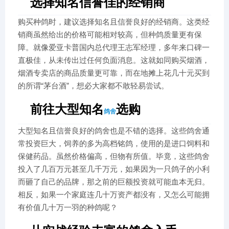
选择知名信誉佳的经销商
购买种鸽时，建议选择知名且信誉良好的经销商。这类经
销商虽然给出的价格可能相对较高，但种鸽质量更有保
障。就像爱亚卡普国内总代理王志军经理，多年来口碑一
直极佳，从未传出过任何负面消息。这就如同购买烟酒，
烟酒专卖店的商品质量更可靠，而在地摊上花几十元买到
的所谓“茅台酒”，想必大家都不敢轻易尝试。
前往大型知名
选购
鸽舍
大型知名且信誉良好的鸽舍也是不错的选择。这些鸽舍通
常投资巨大，饲养的多为高档铭鸽，使用的是进口饲料和
保健药品。虽然价格偏高，但物有所值。毕竟，这些鸽舍
投入了几百万元甚至几千万元，如果因为一只鸽子的小利
而砸了自己的品牌，那之前的巨额投资就可能血本无归。
相反，如果一个家庭连几十万资产都没有，又怎么可能拥
有价值几十万一羽的种鸽呢？