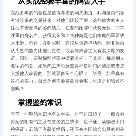
从实战经验丰富的鸽舍入手
实战多年的鸽舍也是值得考虑的购买渠道。我与这类鸽舍
有过较多的交易往来，对他们比较了解。这些鸽舍的主人
往往有着深厚的鉴鸽功底，在赛鸽比赛中获奖无数，非常
注重自身名声。获得奖金和出售种鸽是他们家庭的重要收
入来源。不过，在购买时，建议尽量选择幼鸽，除非你自
认为鉴鸽能力比他们更强，或者与鸽舍主人有着深厚的友
谊。同时，要警惕那些家中摆满奖杯，但奖杯上都是别人
名字的鸽舍。如果鸽主声称这些奖杯是种鸽的成绩或者是
支援他人获得的，那就要多留个心眼了。毕竟，如果真有
这样的实力，自己为何不参赛拿奖金呢，难道是和钱过不
去吗？
掌握鉴鸽常识
学习一些鉴鸽常识也至关重要。对于进口鸽子，一般会有
原始的附有鸽主亲笔签名的血统卡、足环证、动物进出口
检疫证，若鸽子有获奖经历，还应有本国鸽会出具的相关