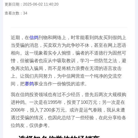
更新日期：2025-06-02 11:40:20
查看次数：
34
近期，在
信鸽
刊物和网络上，时常能看到鸽友买到假鸽上
当受骗的消息，买卖双方为此争吵不休，甚至在网上恶语
相向。这一现象着实令人惋惜，骗者的不道德行为固然可
憎，但被骗者也应从中吸取教训，学习一些防范之法，避
免再次陷入骗局，而不是将精力浪费在无谓的语言攻击
上。让我们共同努力，为中信网营造一个纯净的交流空
间，把
赛鸽
事业当作一份愉悦的追求。
我在信鸽投资领域也有过不少经历，曾先后两次大规模购
进种鸽。一次是在1995年，投资了100万元；另一次是在
2006年，投入了200多万元。或许是运气眷顾，我从未遭
遇过受骗的情况，也因此总结了一些经验，在此分享给各
位鸽友，仅供参考。