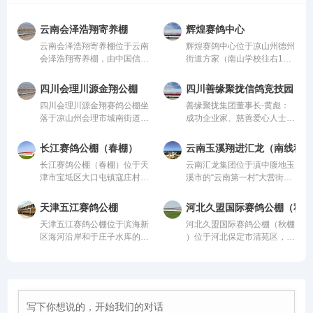
云南会泽浩翔寄养棚
辉煌赛鸽中心
云南会泽浩翔寄养棚位于云南
辉煌赛鸽中心位于凉山州德州
会泽浩翔寄养棚，由中国信鸽
街道方家（南山学校往右1公
协会监管。该公棚以国际、国
里处），由中国信鸽协会监
内先进、科学合理的设计方案
管。该公棚以国际、国内先
四川会理川源金翔公棚
四川善缘聚拢信鸽竞技园
进行建设，采用一体化钢架结
进、科学合理的设计方案进行
四川会理川源金翔赛鸽公棚坐
善缘聚拢集团董事长-黄彪：
构，公棚长200米，宽28米，
建设，采用一体化钢架结构，
落于凉山州会理市城南街道五
成功企业家、慈善爱心人士、
高15米，可容纳20000多羽赛
公棚长200米，宽28米，高15
官屯，地处海拔1600米的天
信鸽爱好者，曾获评“四川脱
鸽。从配件设施到饲养团队，
米，可容纳20000多羽赛鸽。
然氧吧，距城区仅4公里，
贫攻坚先进个人”。旗下拥有
均达到业内领先水平，为广大
从配件设施到饲养团队，均达
长江赛鸽公棚（春棚）
云南玉溪翔进汇龙（南线秋棚
108国道直达，交通便捷。公
新材料能源、 医疗健康、养
鸽友创造一个心神向往的赛鸽
到业内领先水平，为广大鸽友
长江赛鸽公棚（春棚）位于天
云南汇龙集团位于滇中腹地玉
棚周边无高压线遮挡，视野开
生酒业、信鸽竞技为核心板块
净地。
创造一个心神向往的赛鸽净
津市宝坻区大口屯镇寇庄村西
溪市的“云南第一村”大营街工
阔、生态优越，是赛鸽饲养、
的多元化控股企业。始终坚
地。
500米，由中国信鸽协会监
业区，距市区五公里、昆玉铁
训飞与竞赛的理想之地。致力
持“绿色、科技、共享、慈
管。该公棚以国际、国内先
路四公里，交通便捷。
打造西南地区赛鸽标杆品牌。
善”的发展理念。控股多家实
天津五江赛鸽公棚
河北久盟国际赛鸽公棚（秋棚
进、科学合理的设计方案进行
体公司，资金实力雄厚，为广
天津五江赛鸽公棚位于滨海新
河北久盟国际赛鸽公棚（秋棚​​​​​​​
建设，采用一体化钢架结构，
大鸽友竞翔比赛坐拥强大后
区海河沿岸和于庄子水库的生
）位于河北保定市清苑区，由
公棚长200米，宽28米，高15
盾！
态廊道地带的天津江盛源休闲
中国信鸽协会监管。该公棚以
米，可容纳20000多羽赛鸽。
农业生态园内，占地300亩，
国际、国内先进、科学合理的
从配件设施到饲养团队，均达
其中公棚占地80亩。地理位
设计方案进行建设，采用一体
到业内领先水平，为广大鸽友
置得天独厚，是滨海新区范围
化钢架结构，公棚长200米，
创造一个心神向往的赛鸽净
内最适合信鸽饲养、比赛的场
宽28米，高15米，可容纳
地。
所。
20000多羽赛鸽。从配件设施