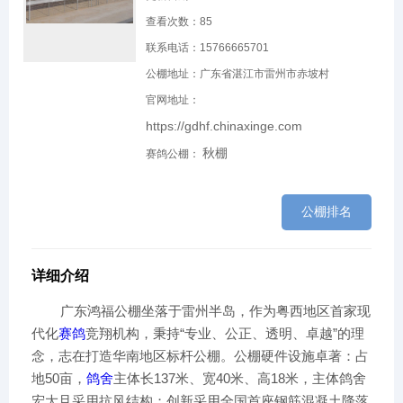
查看次数：
85
联系电话：15766665701
公棚地址：广东省湛江市雷州市赤坡村
官网地址：
https://gdhf.chinaxinge.com
秋棚
赛鸽公棚：
公棚排名
详细介绍
广东鸿福公棚坐落于雷州半岛，作为粤西地区首家现
代化
赛鸽
竞翔机构，秉持“专业、公正、透明、卓越”的理
念，志在打造华南地区标杆公棚。公棚硬件设施卓著：占
地50亩，
鸽舍
主体长137米、宽40米、高18米，主体鸽舍
宏大且采用抗风结构；创新采用全国首座钢筋混凝土降落