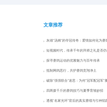
奖的鸽子拍回来。鸽友劝我也效仿此法，多送
呢？这
还能凭借天赋一骑绝尘，可一旦被送上500公
免费鸽子让他人试验，以此扩大知名度，让更
商业运
里决赛的征途，往往如同泥牛入海，再无归
多人体验自家鸽系的实力。他甚至提到，有人
期。为何看似完美的“双冠”组合会落得如此尴
用该名家的鸽子在寄养棚狂揽千万奖金，公棚
尬的境地？
赛事同样表现优异。
文章推荐
探寻赛鸽运动的优雅魅力与百年传承
抵制网鸽恶行，共护赛鸽竞翔净土
四两拨千斤的赛鸽技巧与夏季育雏妙招
透视“名家光环”背后的真实赛绩与引种陷