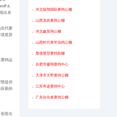
f &
河北陆翔国际赛鸽公棚
展现出卓
山西龙岗赛鸽公棚
的后代要
河北鑫昊翔公棚
环境差异
山西时代青年信鸽公棚
楚雄楚堃赛鸽秋棚
承赛鸽运
合肥市徽翔赛鸽中心
天津市天野赛鸽公棚
智慧提供
江苏奇迹赛鸽中心
适应新的
广东自信者赛鸽公棚
，创造出