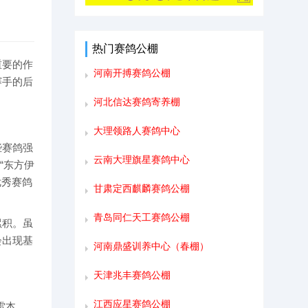
热门赛鸽公棚
重要的作
河南开搏赛鸽公棚
赛手的后
河北信达赛鸽寄养棚
大理领路人赛鸽中心
些赛鸽强
云南大理旗星赛鸽中心
“东方伊
优秀赛鸽
甘肃定西麒麟赛鸽公棚
青岛同仁天工赛鸽公棚
累积。虽
会出现基
河南鼎盛训养中心（春棚）
天津兆丰赛鸽公棚
江西应星赛鸽公棚
雷本