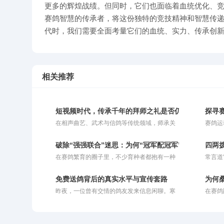
更多的辉煌战绩。但同时，它们也面临着血统优化、
赛鸽智慧的传承者，将这份独特的竞技精神和智慧传
代时，我们需要全面考量它们的血统、实力、传承创
相关推荐
短视频时代，传承千年的拜师之礼是否仍有存续的意义
探寻
在相声曲艺、武术与信鸽等传统领域，师承关
赛鸽运
系自古有之，延绵不绝。人们常谈起谁是谁的
统体育
徒弟，谁是谁的师父，这一条条师承脉络交织
力融为
破除“强强联合”迷思：为何“冠军配冠军”屡屡折戟长
四两
出了一张清晰的技艺传承图谱。然而，置身于
发力定
在赛鸽繁育的圈子里，不少育种者都抱有一种
常言道
瞬息万变的短视频时代，当基础知识与技艺获
能、持
极其朴素的信念：既然“强者恒强”，那么让两
里，更
取变得触手可得，一个引人深思的问题浮出水
时，它
只冠军鸽相配，理应能诞生出青出于蓝的超级
老话，
面：如今，我们还需要拜师吗？
的综合
免费送鸽背后的真实水平与宣传套路
为何
战将。在他们的惯性思维中，父母双方均已用
钻研超
竞技美
昨夜，一位曾有交情的鸽友发来信息闲聊。寒
在赛鸽
赛绩证明了自己的巅峰实力，子代自然应当集
实不然
将生物
暄过后，他提起圈内某位“名家”，对其推崇备
曾经被
齐双方优势。可惜事与愿违，现实往往会给这
**“
毅力、
至。据他描述，这位名家套路清奇：将鸽子免
提及了
种盲目自信当头棒喝。那些头顶“双冠”光环的
友而言
费提供给鸽友交费参赛，唯一的要求就是把获
不可多
幼鸽，在面对300公里级别的短程较量时或许
应顺势