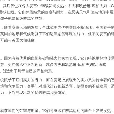
其后代也在各大赛事中继续发光发热；杰夫和凯瑟琳·库柏夫妇（Geof
部等大赛中屡获佳绩。它们凭借继承的速度与耐力，在恶劣天气和复杂地形中
的鸽子就是顶级赛鸽的典范。
大，随着赛鸽运动的发展，全球范围内优秀赛鸽不断涌现，英国赛手
然英国的地形和气候造就了它们适应恶劣环境的能力，但不同赛事的
形可能与英国大相径庭。
义。因为有着优秀的血统基础和强大的实力表现，它们得以更好地传
慧，更在传承中不断创新。就像杰夫和凯瑟琳·库柏夫妇以“迪威
选育，创造出了属于自己的库柏鸽系。
血统赋予了它们实力的潜力，而在赛场上展现出的实力又为传承赛鸽
环境和竞争压力，赛手们对后代进行创新选育，使得赛鸽不断发展，
活力，不断涌现出新的优秀赛鸽和赛鸽家。
载着前辈们的荣耀与期望。它们将继续在赛鸽运动的舞台上发光发热