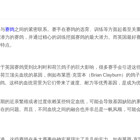
手与
赛鸽
之间的紧密联系。赛手在赛鸽的选育、训练等方面起着至关
有潜力的赛鸽，并通过精心的训练挖掘赛鸽的最大潜力。而英国最好
的特点。
由于英国赛鸽受到比利时和荷兰鸽子的巨大影响，很多赛手会引进这
尖血统的基因，例如布莱恩·克雷本（Brian Clayburn）的鸽子
国家赛获奖鸽。这样的血统背景为它们带来了速度、耐力等优秀基因，是成为
长期的近亲繁殖或者过度依赖某些特定血统，可能会导致基因缺陷的
潜在的问题。而且，不同血统之间的融合也并非总是一帆风顺，可能
准。这些赛鸽在各大赛事中确实展现出了非凡的实力，如布莱恩·克