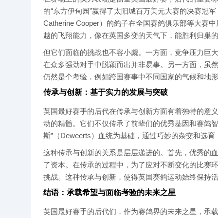
的“东方伊甸园”赢得了太阳城百万美元大赛的决赛冠军，
Catherine Cooper）的鸽子在全国赛鸽俱乐
越的飞翔能力，像在英国多变的天气下，能胜利归巢
但它们面临的挑战也不容小觑。一方面，竞争压力巨
在众多强劲对手中脱颖而出并非易事。另一方面，虽
仍然是个考验，例如跨国赛事中不同国家的气候和地
传承与创新：基于实力的发展与突破
英国最好赛手的后代在传承与创新方面有着独特的意
动的精髓。它们不仅传承了前辈们的优秀基因和赛鸽智
斯”（Deweerts）血统为基础，通过巧妙的杂交和
这种传承与创新的关系是层层递进的。首先，优秀的
了资本。在传承的过程中，为了应对不断变化的比赛
挑战。这种传承与创新，使得英国赛鸽运动始终保持
结语：承载希望与面临考验的未来之星
英国最好赛手的后代们，作为赛鸽界的未来之星，承