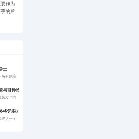
还要作为
赛手的后
净土
令所有鸽友
在赛鸽归巢
留参赛信鸽
绩与引种陷阱
平底线，更
气风发与而
禁止。
知与挑战的
了命运的逆
终将凭实力输掉！
一变成为身
常陷入一个
的成功案
。然而现实
强心针。然
气赢来的奖
里也滋生出
而亏出去。
鸽友发来信