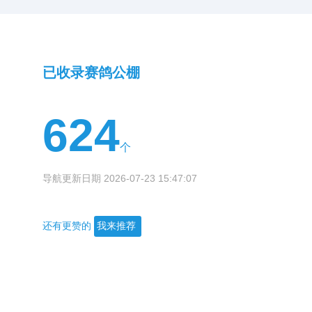
了好成绩，
，称其不仅
力不够，很
别人交费参
依赖运气去
话不禁让我
久立足。
背后，究竟
已收录赛鸽公棚
624
个
导航更新日期 2026-07-23 15:47:07
还有更赞的
我来推荐