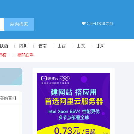
Ctrl+D收藏导航
站内搜索
陕西
四川
云南
山西
山东
甘肃
行榜
赛鸽百科
赛鸽百科