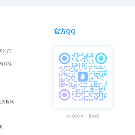
背后折射出的，其实是赛鸽市场残酷的
简而言之，即便你的鸽子偶然飞出
息，向我极力推崇某位“赛鸽名家”
作规律。
但如果你自身的养鸽水平和综合实
鸽子飞得好，还独创了一套“免费让
容易在后续的比赛中赔回去。一味
赛，再拍回奖鸽”的运营模式。这番
打比赛，注定无法在这个圈子里长
陷入深思：在这层耀眼的名家光环
隐藏着多少真实实力与宣传套
官方QQ
灰雄“汤姆”的夺冠传奇：爱情如何化为赛鸽的归巢引擎？
短视频时代，传承千年的拜师之礼是否仍有存续的意义？
破除“强强联合”迷思：为何“冠军配冠军”屡屡折戟长程赛？
扫描QQ号：赛鸽發
阱