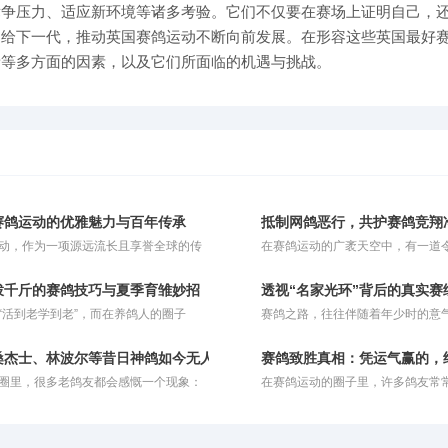
竞争压力、适应新环境等诸多考验。它们不仅要在赛场上证明自己，
递给下一代，推动英国赛鸽运动不断向前发展。在形容这些英国最好
新等多方面的因素，以及它们所面临的机遇与挑战。
？
赛鸽运动的优雅魅力与百年传承
抵制网鸽恶行，共护赛鸽竞翔
动，作为一项源远流长且享誉全球的传
在赛鸽运动的广袤天空中，有一道
竞技，巧妙地将人类的智慧与鸽子的毅
深恶痛绝的“暗雷”——网鸽。这种
一体。这项运动并非单纯依靠瞬间的爆
必经之路上私设捕鸟粘网、恶意截
程赛？
拨千斤的赛鸽技巧与夏季育雏妙招
透视“名家光环”背后的真实赛
胜负，而是对鸽子与生俱来的归巢本
的行径，不仅践踏了体育竞技的公
“活到老学到老”，而在养鸽人的圈子
赛鸽之路，往往伴随着年少时的意
久耐力以及精准方向感的深度考量。同
在情理与法律的双重维度上被严厉
有“七十八十学技巧”的说法。对于这句
立之年的执着坚守。在这条充满未
也是一场考验鸽主科学饲养与训练策略
大家容易产生误解，以为它要求老人去
旅程中，有人凭借坚韧与运气实现
较量，完美诠释了人与自然和谐共舞的
桑杰士、林波尔等昔日神鸽如今无人问津？
赛鸽致胜真相：凭运气赢的，
出自身脑力和体能极限的繁杂办法。其
袭，甚至从月薪五千的普通人摇身
学。在现代竞翔体系中，赛鸽运动更是
圈里，很多老鸽友都会感慨一个现象：
在赛鸽运动的圈子里，许多鸽友常
，这里所说的“技巧”，更多是指一种
价百万的养殖基地老板。这些真实
学原理与体育实践深度结合，成为了集
捧上天的超级品系，如今似乎很少有人
思维盲区——总想着“靠运气赢钱”
四两拨千斤”的智慧与策略**。对于年长的鸽
例，无疑给广大养鸽人注入了一剂
智慧与团队协作于一体的优雅盛会。
。桑杰士是超级好的鸽子，林波尔也是
往往是冰冷且残酷的：你凭借好运
，由于精力和体能的限制，养鸽方式理
而，随着赛鸽运动的商业化，圈子
得的快速鸽，但是为什么现在没人提了
金，最终一定会因为自身实力不足
而为，巧妙借力。
诸多乱象。昨晚，一位曾有交集的