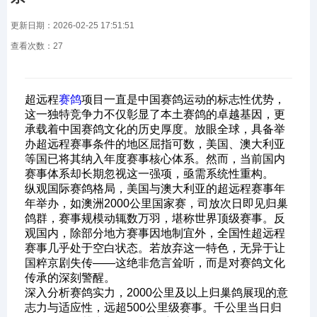
更新日期：2026-02-25 17:51:51
查看次数：
27
超远程
赛鸽
项目一直是中国赛鸽运动的标志性优势，
这一独特竞争力不仅彰显了本土赛鸽的卓越基因，更
承载着中国赛鸽文化的历史厚度。放眼全球，具备举
办超远程赛事条件的地区屈指可数，美国、澳大利亚
等国已将其纳入年度赛事核心体系。然而，当前国内
赛事体系却长期忽视这一强项，亟需系统性重构。
纵观国际赛鸽格局，美国与澳大利亚的超远程赛事年
年举办，如澳洲2000公里国家赛，司放次日即见归巢
鸽群，赛事规模动辄数万羽，堪称世界顶级赛事。反
观国内，除部分地方赛事因地制宜外，全国性超远程
赛事几乎处于空白状态。若放弃这一特色，无异于让
国粹京剧失传——这绝非危言耸听，而是对赛鸽文化
传承的深刻警醒。
深入分析赛鸽实力，2000公里及以上归巢鸽展现的意
志力与适应性，远超500公里级赛事。千公里当日归