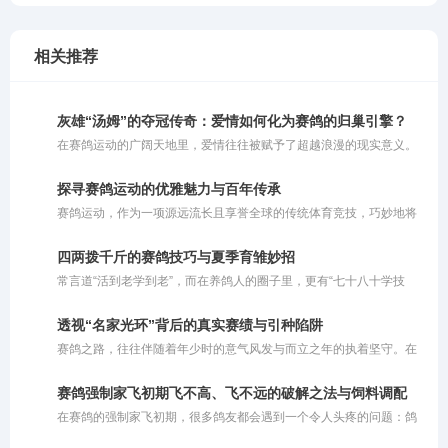
相关推荐
灰雄“汤姆”的夺冠传奇：爱情如何化为赛鸽的归巢引擎？
在赛鸽运动的广阔天地里，爱情往往被赋予了超越浪漫的现实意义。
对于人类而言，爱情或许能成为奋进的动力，也或许让人迷失方向；
而对于赛鸽来说，爱情恰恰是它们冲破云霄、拼命飞回巢穴的最强引
探寻赛鸽运动的优雅魅力与百年传承
擎。在比利时鸽界备受推崇的“鳏夫制”比赛策略中，正是对伴侣那份
赛鸽运动，作为一项源远流长且享誉全球的传统体育竞技，巧妙地将
深深的眷恋，被巧妙地转化为了赛场上锐不可当的归巢渴望。
人类的智慧与鸽子的毅力融为一体。这项运动并非单纯依靠瞬间的爆
发力定胜负，而是对鸽子与生俱来的归巢本能、持久耐力以及精准方
四两拨千斤的赛鸽技巧与夏季育雏妙招
向感的深度考量。同时，它也是一场考验鸽主科学饲养与训练策略的
常言道“活到老学到老”，而在养鸽人的圈子里，更有“七十八十学技
综合较量，完美诠释了人与自然和谐共舞的竞技美学。在现代竞翔体
巧”的说法。对于这句老话，大家容易产生误解，以为它要求老人去钻
系中，赛鸽运动更是将生物学原理与体育实践深度结合，成为了集毅
研超出自身脑力和体能极限的繁杂办法。其实不然，这里所说的“技
力、智慧与团队协作于一体的优雅盛会。
透视“名家光环”背后的真实赛绩与引种陷阱
巧”，更多是指一种**“四两拨千斤”的智慧与策略**。对于年长的鸽友
赛鸽之路，往往伴随着年少时的意气风发与而立之年的执着坚守。在
而言，由于精力和体能的限制，养鸽方式理应顺势而为，巧妙借力。
这条充满未知与挑战的旅程中，有人凭借坚韧与运气实现了命运的逆
袭，甚至从月薪五千的普通人摇身一变成为身价百万的养殖基地老
赛鸽强制家飞初期飞不高、飞不远的破解之法与饲料调配
板。这些真实的成功案例，无疑给广大养鸽人注入了一剂强心针。然
在赛鸽的强制家飞初期，很多鸽友都会遇到一个令人头疼的问题：鸽
而，随着赛鸽运动的商业化，圈子里也滋生出诸多乱象。昨晚，一位
子飞不起来或者飞不高。其实，这种现象通常由几个关键因素交织而
曾有交集的鸽友发来信息，向我极力推崇某位“赛鸽名家”，称其不仅