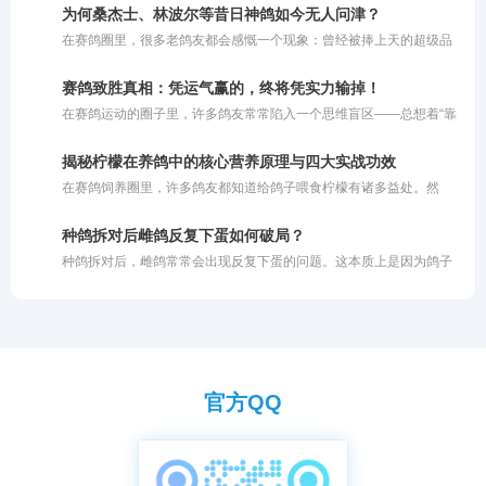
成：一是夏季高温炎热；二是赛鸽的气囊功能尚未完全打开；三是鸽
鸽子飞得好，还独创了一套“免费让别人交费参赛，再拍回奖鸽”的运
为何桑杰士、林波尔等昔日神鸽如今无人问津？
子之前没有经历过高强度的飞行训练，体能储备不足。
营模式。这番话不禁让我陷入深思：在这层耀眼的名家光环背后，究
在赛鸽圈里，很多老鸽友都会感慨一个现象：曾经被捧上天的超级品
竟隐藏着多少真实实力与宣传套
系，如今似乎很少有人提及了。桑杰士是超级好的鸽子，林波尔也是
不可多得的快速鸽，但是为什么现在没人提了呢？这背后折射出的，
赛鸽致胜真相：凭运气赢的，终将凭实力输掉！
其实是赛鸽市场残酷的商业运作规律。
在赛鸽运动的圈子里，许多鸽友常常陷入一个思维盲区——总想着“靠
运气赢钱”。然而现实往往是冰冷且残酷的：你凭借好运气赢来的奖
金，最终一定会因为自身实力不足而亏出去。简而言之，即便你的鸽
揭秘柠檬在养鸽中的核心营养原理与四大实战功效
子偶然飞出了好成绩，但如果你自身的养鸽水平和综合实力不够，很
在赛鸽饲养圈里，许多鸽友都知道给鸽子喂食柠檬有诸多益处。然
容易在后续的比赛中赔回去。一味依赖运气去打比赛，注定无法在这
而，大多数人的操作往往仅停留在切片泡水或挤汁兑饮的初级阶段。
个圈子里长久立足。
这种粗放的投喂方式未能充分挖掘柠檬的潜藏价值。柠檬之所以在禽
种鸽拆对后雌鸽反复下蛋如何破局？
类养殖中备受推崇，背后有着扎实的营养学支撑。若不明就里地盲目
种鸽拆对后，雌鸽常常会出现反复下蛋的问题。这本质上是因为鸽子
使用，不仅会白白浪费优质资源的核心功效，甚至可能因浓度过高或
的内分泌出现了失衡，加上环境和饲料的持续刺激，导致其繁殖周期
投喂不当而伤及鸽子的嗉囊与肠道。今天我们就深度剖析柠檬成为赛
处于一种不健康的亢奋状态。想要让雌鸽从持续的繁殖模式顺利切换
鸽天然保健圣品的核心有效成分与作用机理，助你科学养鸽。
到休养换毛模式，保障未来的优质育种并延长种鸽寿命，必须采取科
学的综合调理措施。以下是针对这一问题的处理思路与具体方法。
官方QQ