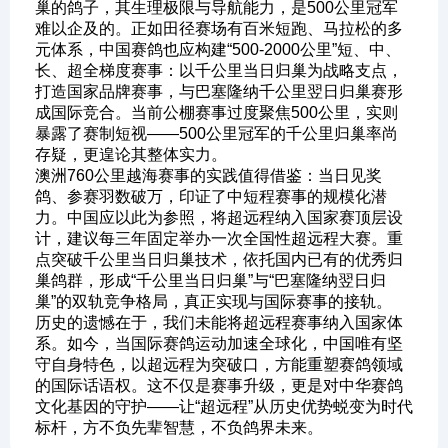
巢的鸽子，其生理极限与导航能力，是500公里冠军
难以企及的。正如田径赛场有百米短跑、马拉松的多
元体系，中国赛鸽也应构建“500-2000公里”短、中、
长、超全梯度赛事：以千公里当日归巢为战略支点，
打造国家品牌赛事，与巴塞隆纳千公里翌日归巢赛形
成国际竞合。当前公棚赛事过度聚焦500公里，实则
暴露了赛制短视——500公里冠军的千公里归巢率尚
存疑，更遑论其整体实力。
澳洲760公里越海赛事的实践值得借鉴：当日见奖
鸽、参赛羽数破万，印证了中短程赛事的规模化潜
力。中国应以此为参照，将超远程纳入国家赛顶层设
计，建议每三年固定举办一次全国性超远程大赛。重
点突破千公里当日归巢技术，依托国内已有的优秀归
巢鸽群，形成“千公里当日归巢”与“巴塞隆纳翌日归
巢”的双轨竞争格局，真正实现与国际赛事的接轨。
历史的遗憾在于，我们未能将超远程赛事纳入国家体
系。如今，当国际赛鸽运动加速全球化，中国唯有坚
守自身特色，以超远程为突破口，方能重塑赛鸽领域
的国际话语权。这不仅是赛事升级，更是对中华赛鸽
文化基因的守护——让“超远程”从历史优势蜕变为时代
标杆，方不负先辈智慧，不负鸽界未来。