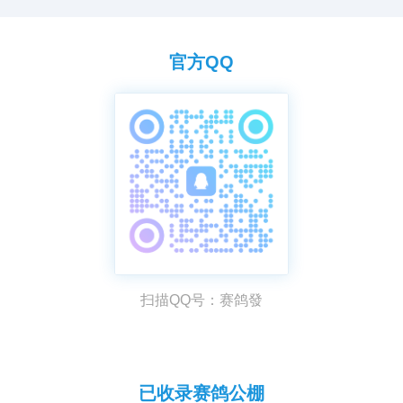
赛季取胜的重中之重。
官方QQ
扫描QQ号：赛鸽發
已收录赛鸽公棚