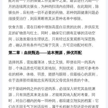
配对前一个月的保健工作是重中之重。建议进行为期一个
月的连续两次驱虫，为种鸽扫清内在障碍。在此期间，除
驱虫外，应杜绝一切不必要的药物。若种鸽因健康问题必
须接受治疗，则应果断将其从育种名单中移除。
饮食方面，需在日粮中增加高蛋白豆类的比例，并供应充
足的矿物质与红土。同时，确保它们拥有足够的活动空
间，以激发最佳生理状态。只有经过反复观察与深思熟
虑，确认所有条件均已臻于完美，方可启动配对程序。
第二章：血统甄选——追本溯源，择优而配
选择鸽系，需如履薄冰，慎之又慎。即便在同一鸽系内
部，个体品质也可能天差地别。判别优劣，固然可参考外
在的精神、体格、羽质、翅膀与眼睛，但最核心的原则，
在于选择那些最能忠实再现其父母优良特质的个体。
对于基础种鸽之外的引进鸽系，必须深入研究其血统渊
源，只有洞悉其来龙去脉，才能将其纳入配对考量。同
时，对自己棚内的每一羽种鸽，都应建立翔实的档案：它
们在不同天气下的适应性，属于长程耐力型还是中程速度