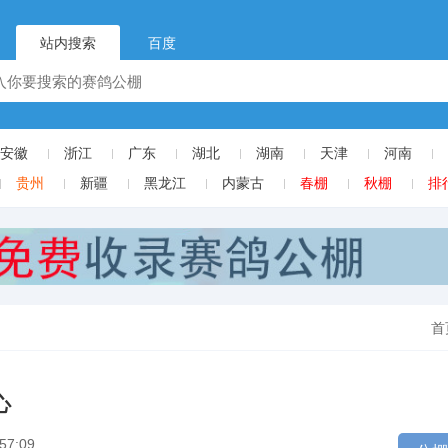
站内搜索
百度
安徽
浙江
广东
湖北
湖南
天津
河南
贵州
新疆
黑龙江
内蒙古
春棚
秋棚
排
首
心
57:09