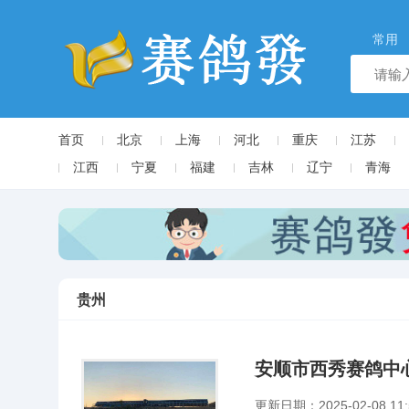
常用
首页
北京
上海
河北
重庆
江苏
江西
宁夏
福建
吉林
辽宁
青海
贵州
安顺市西秀赛鸽中
更新日期：2025-02-08 11: