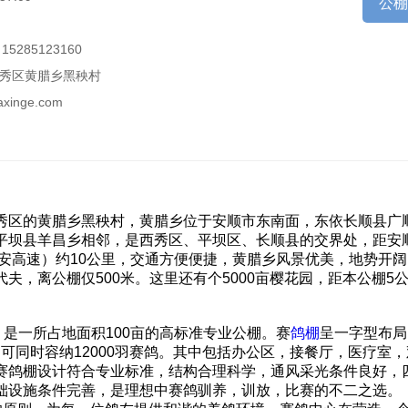
公
15285123160
秀区黄腊乡黑秧村
naxinge.com
秀区的黄腊乡黑秧村，黄腊乡位于安顺市东南面，东依长顺县广
平坝县羊昌乡相邻，是西秀区、平坝区、长顺县的交界处，距安
花安高速）约10公里，交通方便便捷，黄腊乡风景优美，地势开
夫，离公棚仅500米。这里还有个5000亩樱花园，距本公棚5
是一所占地面积100亩的高标准专业公棚。赛
鸽棚
呈一字型布局
，可同时容纳12000羽赛鸽。其中包括办公区，接餐厅，医疗室
赛鸽棚设计符合专业标准，结构合理科学，通风采光条件良好，
础设施条件完善，是理想中赛鸽驯养，训放，比赛的不二之选。