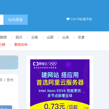
Ctrl+D收藏导航
站内搜索
陕西
四川
云南
山西
山东
甘肃
行榜
赛鸽百科
页
>
贵州