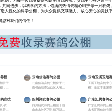
的原则，为每一位鸽友提供和谐的养鸽环境，赛鸽中心在营造一
，共同进步，以科学的方法，饱满的热情去精心呵护每一只赛鸽
于打造人性化的科学公棚，为大众提供充满魅力、放心安心的竞技
您对我们的信任！
寄养棚
云南信达赛鸽公棚
云南玉溪玉翔
棚位于
云南信达赛鸽公棚位于云
玉溪玉翔赛鸽中
棚，由
南省曲靖市沾益区大坡
棚）坐落于玉溪
。该公
乡，由中国信鸽协会监
收费站出口10公
进、科
管。该公棚以国际、国内
陀关检测站内，
信鸽竞技园
四川翔友赛鸽公棚
广东汇腾赛鸽
进行建
先进、科学合理的设计方
积36000平方，
长-黄
四川翔友赛鸽公棚位于眉
广东汇腾赛鸽公
架结
案进行建设，采用一体化
168米，高19.8
慈善爱
山市东坡区万胜镇万新村2
东省汇腾信鸽有
，宽28
钢架结构，公棚长200
米；晒棚宽6米，