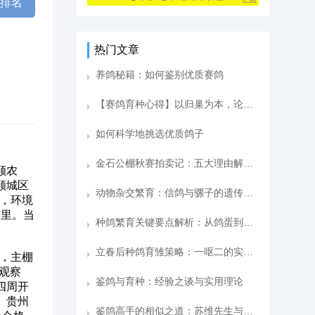
棚排名
热门文章
养鸽秘籍：如何鉴别优质赛鸽
【赛鸽育种心得】以归巢为本，论隆昌赛鸽的“翻山”秘籍与选种之道
如何科学地挑选优质鸽子
金石公棚秋赛拍卖记：五大理由解析我的竞拍策略
顺农
顺城区
动物杂交繁育：信鸽与骡子的遗传奥秘
阔，环境
公里。当
种鸽繁育关键要点解析：从鸽蛋到幼鸽的全程管理
立春后种鸽育雏策略：一呕二的实践与优势
，主棚
，观察
鉴鸽与育种：经验之谈与实用理论
四周开
 贵州
鉴鸽高手的相似之道：苏维先生与种鸽棚主人的鉴鸽技巧