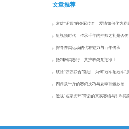
文章推荐
探寻赛鸽运动的优雅魅力与百年传承
抵制网鸽恶行，共护赛鸽竞翔净土
四两拨千斤的赛鸽技巧与夏季育雏妙招
透视“名家光环”背后的真实赛绩与引种陷