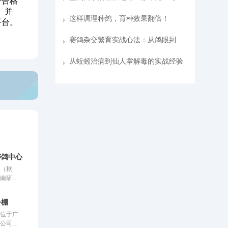
个合格
。并
这样调理种鸽，育种效果翻倍！
平台。
赛鸽杂交繁育实战心法：从鸽眼到性格的黄金配对之道
从蚯蚓治病到仙人掌解毒的实战经验
赛鸽中心秋棚
心（秋
市南研和
里玉溪曲
总占地面
公棚
鸽棚总长
棚位于广
米，宽26
限公司，
赛鸽用餐