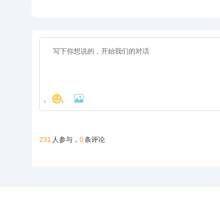
南街道五官屯，地处海拔
心人士、信鸽爱好
棚长200米，宽28米，高
米，高15米，可
1600米的天然氧吧，距城
获评“四川脱贫攻
15米，可容纳20000多羽
20000多羽赛鸽
区仅4公里，108国道直
人”。旗下拥有新
赛鸽。从配件设施到饲养
设施到饲养团队，
达，交通便捷。公棚周边
源、 医疗健康、
团队，均达到业内领先水
业内领先水平，为
无高压线遮挡，视野开
业、信鸽竞技为核
平，为广大鸽友创造一个
友创造一个心神向
阔、生态优越，是赛鸽饲
的多元化控股企业
心神向往的赛鸽净地。
鸽净地。
养、训飞与竞赛的理想之
坚持“绿色、科技
地。致力打造西南地区赛
慈善”的发展理念
鸽标杆品牌。
家实体公司，资金
厚，为广大鸽友竞
坐拥强大后盾！


231
0
人参与，
条评论