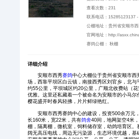
查看次数：
231
联系电话：15285123137 - 
公棚地址：贵州省安顺市西
官网地址：
http://asxx.chi
赛鸽公棚：
秋棚
详细介绍
安顺市西秀
赛鸽
中心大棚位于贵州省安顺市西
场，西靠平坝区白云镇，南接西秀区刘官乡，北与
约55公里，平坝城区约20公里，广顺北收费站（
优雅。这里还私藏着一个被命名为安顺市的小马尔代
樱花盛开时春风轻拂，片片鲜绿艳红。
安顺市西秀赛鸽中心的建设，投资500余万元，
长160米，宽22米，共有
鸽舍
40间，地网架空4米
棚，隔离棚，微机室，饲料储存室，幼鸽培育区。
阔无高压电线，周边无污染源，生态环境优越，基