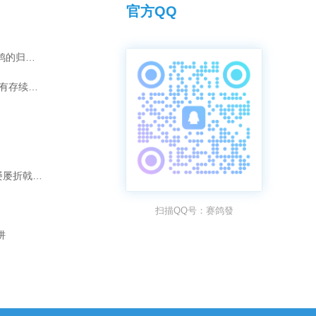
官方QQ
灰雄“汤姆”的夺冠传奇：爱情如何化为赛鸽的归巢引擎？
短视频时代，传承千年的拜师之礼是否仍有存续的意义？
破除“强强联合”迷思：为何“冠军配冠军”屡屡折戟长程赛？
扫描QQ号：赛鸽發
阱