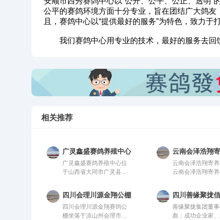
安顺市西秀赛鸽中心以“公开、公平、公正、透明”
公平的赛鸽环境方面十分专业，旨在团结广大鸽友
且，赛鸽中心以“提供最好的服务”为特色，致力
我们赛鸽中心用专业的技术，最好的服务去回馈
相关推荐
广灵鑫盛赛鸽养殖中心
云南会泽浩翔
广灵鑫盛赛鸽养殖中心位
云南会泽浩翔寄养
于山西省大同市广灵县鑫
云南会泽浩翔寄养
盛赛鸽养殖中心，由中国
中国信鸽协会监管
信鸽协会监管。该公棚以
棚以国际、国内先
四川会理川源金翔公棚
四川善缘聚拢
国际、国内先进、科学合
学合理的设计方案
四川会理川源金翔赛鸽公
善缘聚拢集团董事
理的设计方案进行建设，
设，采用一体化钢
棚坐落于凉山州会理市城
彪：成功企业家、
采用一体化钢架结构，公
构，公棚长200米