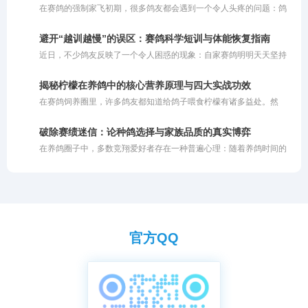
营模式。这番话不禁让我陷入深思：在这层耀眼的名家光环背后，究
在赛鸽的强制家飞初期，很多鸽友都会遇到一个令人头疼的问题：鸽
多人体验自家鸽系的实力。他甚至提到，有人用该名家的鸽子在寄养
竟隐藏着多少真实实力与宣传套
子飞不起来或者飞不高。其实，这种现象通常由几个关键因素交织而
棚狂揽千万奖金，公棚赛事同样表现优异。
成：一是夏季高温炎热；二是赛鸽的气囊功能尚未完全打开；三是鸽
避开“越训越慢”的误区：赛鸽科学短训与体能恢复指南
子之前没有经历过高强度的飞行训练，体能储备不足。
近日，不少鸽友反映了一个令人困惑的现象：自家赛鸽明明天天坚持
训练，归巢速度却越来越慢。以前进行短距离训放时，鸽子总是早早
归巢，如今鸽主自己都到家许久了，依然有部分赛鸽在空中徘徊。详
揭秘柠檬在养鸽中的核心营养原理与四大实战功效
细了解其训练日志后不难发现，问题并非鸽子退步了，而是训练“过了
在赛鸽饲养圈里，许多鸽友都知道给鸽子喂食柠檬有诸多益处。然
头”。
而，大多数人的操作往往仅停留在切片泡水或挤汁兑饮的初级阶段。
这种粗放的投喂方式未能充分挖掘柠檬的潜藏价值。柠檬之所以在禽
破除赛绩迷信：论种鸽选择与家族品质的真实博弈
类养殖中备受推崇，背后有着扎实的营养学支撑。若不明就里地盲目
在养鸽圈子中，多数竞翔爱好者存在一种普遍心理：随着养鸽时间的
使用，不仅会白白浪费优质资源的核心功效，甚至可能因浓度过高或
推移和对赛事的投入加深，大家在做种鸽的选择上往往极度依赖赛
投喂不当而伤及鸽子的嗉囊与肠道。今天我们就深度剖析柠檬成为赛
绩。特别是对于那些征战赛场多年的鸽友而言，自家连续飞出高位名
鸽天然保健圣品的核心有效成分与作用机理，助你科学养鸽。
次的鸽子，往往是做种的首选。部分要求更为严苛的玩家，甚至非飞
过前三名或连续多站前十名的鸽子不用，他们认为只有这样的鸽子做
种才让人心里有底。
官方QQ