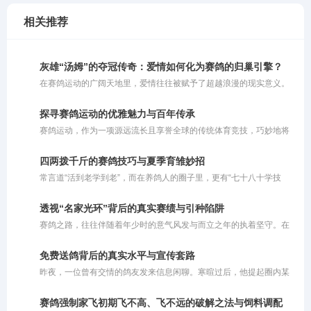
相关推荐
灰雄“汤姆”的夺冠传奇：爱情如何化为赛鸽的归巢引擎？
在赛鸽运动的广阔天地里，爱情往往被赋予了超越浪漫的现实意义。
对于人类而言，爱情或许能成为奋进的动力，也或许让人迷失方向；
而对于赛鸽来说，爱情恰恰是它们冲破云霄、拼命飞回巢穴的最强引
探寻赛鸽运动的优雅魅力与百年传承
擎。在比利时鸽界备受推崇的“鳏夫制”比赛策略中，正是对伴侣那份
赛鸽运动，作为一项源远流长且享誉全球的传统体育竞技，巧妙地将
深深的眷恋，被巧妙地转化为了赛场上锐不可当的归巢渴望。
人类的智慧与鸽子的毅力融为一体。这项运动并非单纯依靠瞬间的爆
发力定胜负，而是对鸽子与生俱来的归巢本能、持久耐力以及精准方
四两拨千斤的赛鸽技巧与夏季育雏妙招
向感的深度考量。同时，它也是一场考验鸽主科学饲养与训练策略的
常言道“活到老学到老”，而在养鸽人的圈子里，更有“七十八十学技
综合较量，完美诠释了人与自然和谐共舞的竞技美学。在现代竞翔体
巧”的说法。对于这句老话，大家容易产生误解，以为它要求老人去钻
系中，赛鸽运动更是将生物学原理与体育实践深度结合，成为了集毅
研超出自身脑力和体能极限的繁杂办法。其实不然，这里所说的“技
力、智慧与团队协作于一体的优雅盛会。
透视“名家光环”背后的真实赛绩与引种陷阱
巧”，更多是指一种**“四两拨千斤”的智慧与策略**。对于年长的鸽友
赛鸽之路，往往伴随着年少时的意气风发与而立之年的执着坚守。在
而言，由于精力和体能的限制，养鸽方式理应顺势而为，巧妙借力。
这条充满未知与挑战的旅程中，有人凭借坚韧与运气实现了命运的逆
袭，甚至从月薪五千的普通人摇身一变成为身价百万的养殖基地老
免费送鸽背后的真实水平与宣传套路
板。这些真实的成功案例，无疑给广大养鸽人注入了一剂强心针。然
昨夜，一位曾有交情的鸽友发来信息闲聊。寒暄过后，他提起圈内某
而，随着赛鸽运动的商业化，圈子里也滋生出诸多乱象。昨晚，一位
位“名家”，对其推崇备至。据他描述，这位名家套路清奇：将鸽子免
曾有交集的鸽友发来信息，向我极力推崇某位“赛鸽名家”，称其不仅
费提供给鸽友交费参赛，唯一的要求就是把获奖的鸽子拍回来。鸽友
鸽子飞得好，还独创了一套“免费让别人交费参赛，再拍回奖鸽”的运
赛鸽强制家飞初期飞不高、飞不远的破解之法与饲料调配
劝我也效仿此法，多送免费鸽子让他人试验，以此扩大知名度，让更