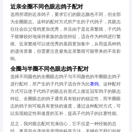
近亲全圈不同色眼志鸽子配对
选用所谓的近亲鸽子，要求它们的眼志颜色不同，但全部
为全圈眼志。这样的配对方式所产生的子代鸽子，其眼志
往往会比父母鸽更加优秀，并且由于是近亲繁殖，子代鸽
子能够较好地保持家族的血统特征，适合作为种鸽进行繁
殖。近亲繁殖可以使优秀的基因更加集中，从而提高种鸽
的遗传质量，但需要注意避免近亲繁殖可能带来的不良影
响。
全圈与半圈不同色眼志鸽子配对
选择不同颜色的全圈眼志鸽子与不同颜色的半圈眼志鸽子
进行配对，所产生的子代鸽子适合作为比
赛鸽
。这种配对
方式可以使子代鸽子的眼志在形式上接近冠军鸽子的眼志
特征。全圈眼志的鸽子通常具有较好的稳定性，而半圈眼
志的鸽子则可能具有更快的速度，通过这种配对方式，可
以实现稳定性和速度的互补，提高子代鸽子的比赛性能。
总之，我对眼志配对充满信心，它不仅是一种经验的总
结，更是符合遗传学原理的科学方法。关键在于我们如何