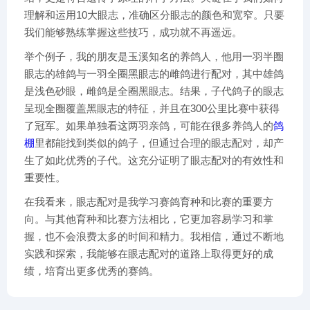
理解和运用10大眼志，准确区分眼志的颜色和宽窄。只要
我们能够熟练掌握这些技巧，成功就不再遥远。
举个例子，我的朋友是玉溪知名的养鸽人，他用一羽半圈
眼志的雄鸽与一羽全圈黑眼志的雌鸽进行配对，其中雄鸽
是浅色砂眼，雌鸽是全圈黑眼志。结果，子代鸽子的眼志
呈现全圈覆盖黑眼志的特征，并且在300公里比赛中获得
了冠军。如果单独看这两羽亲鸽，可能在很多养鸽人的
鸽
棚
里都能找到类似的鸽子，但通过合理的眼志配对，却产
生了如此优秀的子代。这充分证明了眼志配对的有效性和
重要性。
在我看来，眼志配对是我学习赛鸽育种和比赛的重要方
向。与其他育种和比赛方法相比，它更加容易学习和掌
握，也不会浪费太多的时间和精力。我相信，通过不断地
实践和探索，我能够在眼志配对的道路上取得更好的成
绩，培育出更多优秀的赛鸽。