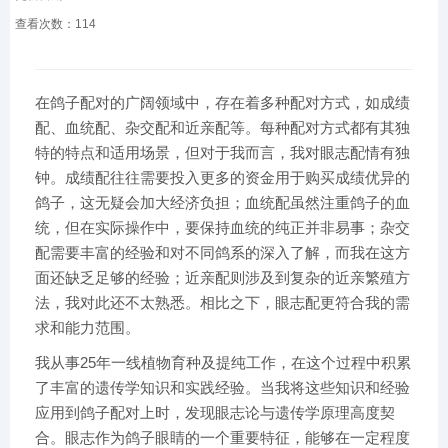
查看次数：
114
在鸽子配对的广阔领域中，存在着多种配对方式，如成绩
配、血统配、杂交配和近亲配等。每种配对方式都有其独
特的特点和适用场景，但对于我而言，我对眼志配情有独
钟。成绩配往往需要投入更多的资金用于购买成绩优异的
鸽子，这无疑会加大经济负担；血统配虽然注重鸽子的血
统，但在实际操作中，要保持血统的纯正并非易事；杂交
配需要丰富的经验和对不同鸽系的深入了解，而我在这方
面还缺乏足够的经验；近亲配则涉及到复杂的近亲繁殖方
法，我对此还不太熟悉。相比之下，眼志配更符合我的需
求和能力范围。
我从事25年一线植物育种及提纯工作，在这个过程中积累
了丰富的遗传学知识和实践经验。当我将这些知识和经验
应用到鸽子配对上时，发现眼志论与遗传学原理高度契
合。眼志作为鸽子眼睛的一个重要特征，能够在一定程度