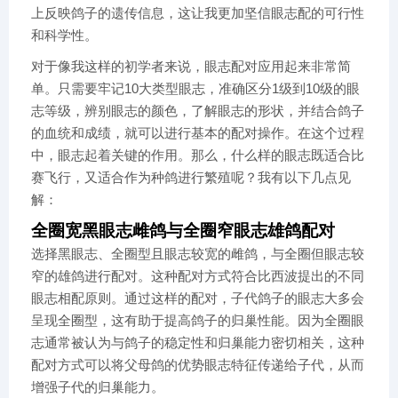
上反映鸽子的遗传信息，这让我更加坚信眼志配的可行性
和科学性。
对于像我这样的初学者来说，眼志配对应用起来非常简
单。只需要牢记10大类型眼志，准确区分1级到10级的眼
志等级，辨别眼志的颜色，了解眼志的形状，并结合鸽子
的血统和成绩，就可以进行基本的配对操作。在这个过程
中，眼志起着关键的作用。那么，什么样的眼志既适合比
赛飞行，又适合作为种鸽进行繁殖呢？我有以下几点见
解：
全圈宽黑眼志雌鸽与全圈窄眼志雄鸽配对
选择黑眼志、全圈型且眼志较宽的雌鸽，与全圈但眼志较
窄的雄鸽进行配对。这种配对方式符合比西波提出的不同
眼志相配原则。通过这样的配对，子代鸽子的眼志大多会
呈现全圈型，这有助于提高鸽子的归巢性能。因为全圈眼
志通常被认为与鸽子的稳定性和归巢能力密切相关，这种
配对方式可以将父母鸽的优势眼志特征传递给子代，从而
增强子代的归巢能力。