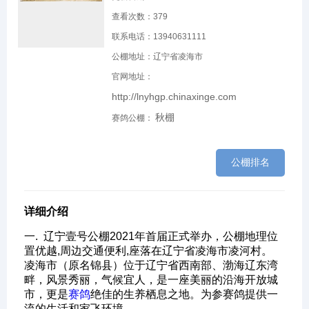
查看次数：
379
联系电话：13940631111
公棚地址：辽宁省凌海市
官网地址：
http://lnyhgp.chinaxinge.com
秋棚
赛鸽公棚：
公棚排名
详细介绍
一. 辽宁壹号公棚2021年首届正式举办，公棚地理位
置优越,周边交通便利,座落在辽宁省凌海市凌河村。
凌海市（原名锦县）位于辽宁省西南部、渤海辽东湾
畔，风景秀丽，气候宜人，是一座美丽的沿海开放城
市，更是
赛鸽
绝佳的生养栖息之地。为参赛鸽提供一
流的生活和家飞环境