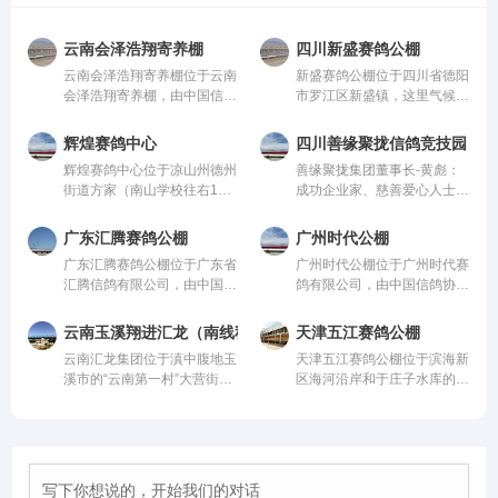
云南会泽浩翔寄养棚
四川新盛赛鸽公棚
云南会泽浩翔寄养棚位于云南
新盛赛鸽公棚位于四川省德阳
会泽浩翔寄养棚，由中国信鸽
市罗江区新盛镇，这里气候温
协会监管。该公棚以国际、国
润、地势开阔，得天独厚的训
内先进、科学合理的设计方案
赛环境，是专为广大鸽友打造
辉煌赛鸽中心
四川善缘聚拢信鸽竞技园
进行建设，采用一体化钢架结
的专业赛鸽竞技平台。公棚总
辉煌赛鸽中心位于凉山州德州
善缘聚拢集团董事长-黄彪：
构，公棚长200米，宽28米，
占地面积70余亩，主棚长218
街道方家（南山学校往右1公
成功企业家、慈善爱心人士、
高15米，可容纳20000多羽赛
米、宽28米，可容纳赛鸽2.5
里处），由中国信鸽协会监
信鸽爱好者，曾获评“四川脱
鸽。从配件设施到饲养团队，
万羽左右，棚内设有休息区、
管。该公棚以国际、国内先
贫攻坚先进个人”。旗下拥有
均达到业内领先水平，为广大
喂食区和赛飞活动区等。
广东汇腾赛鸽公棚
广州时代公棚
进、科学合理的设计方案进行
新材料能源、 医疗健康、养
鸽友创造一个心神向往的赛鸽
广东汇腾赛鸽公棚位于广东省
广州时代公棚位于广州时代赛
建设，采用一体化钢架结构，
生酒业、信鸽竞技为核心板块
净地。
汇腾信鸽有限公司，由中国信
鸽有限公司，由中国信鸽协会
公棚长200米，宽28米，高15
的多元化控股企业。始终坚
鸽协会监管。该公棚以国际、
监管。该公棚以国际、国内先
米，可容纳20000多羽赛鸽。
持“绿色、科技、共享、慈
国内先进、科学合理的设计方
进、科学合理的设计方案进行
从配件设施到饲养团队，均达
善”的发展理念。控股多家实
云南玉溪翔进汇龙（南线秋棚）
天津五江赛鸽公棚
案进行建设，采用一体化钢架
建设，采用一体化钢架结构，
到业内领先水平，为广大鸽友
体公司，资金实力雄厚，为广
云南汇龙集团位于滇中腹地玉
天津五江赛鸽公棚位于滨海新
结构，公棚长200米，宽28
公棚长200米，宽28米，高15
创造一个心神向往的赛鸽净
大鸽友竞翔比赛坐拥强大后
溪市的“云南第一村”大营街工
区海河沿岸和于庄子水库的生
米，高15米，可容纳20000多
米，可容纳20000多羽赛鸽。
地。
盾！
业区，距市区五公里、昆玉铁
态廊道地带的天津江盛源休闲
羽赛鸽。从配件设施到饲养团
从配件设施到饲养团队，均达
路四公里，交通便捷。
农业生态园内，占地300亩，
队，均达到业内领先水平，为
到业内领先水平，为广大鸽友
其中公棚占地80亩。地理位
广大鸽友创造一个心神向往的
创造一个心神向往的赛鸽净
置得天独厚，是滨海新区范围
赛鸽净地。
地。
内最适合信鸽饲养、比赛的场