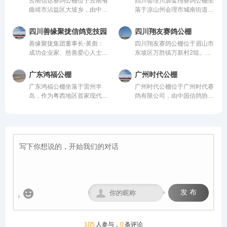
云南信达赛鸽公棚位于云南省
四川会理川源金翔赛鸽公棚坐
建设，采用一体化钢架结构，
用一体化钢架结构，公棚长
曲靖市沾益区大坡乡，由中国
落于凉山州会理市城南街道五
公棚长200米，宽28米，高15
200米，宽28米，高15米，可
信鸽协会监管。该公棚以国
官屯，地处海拔1600米的天
米，可容纳20000多羽赛鸽。
容纳20000多羽赛鸽。从配件
际、国内先进、科学合理的设
然氧吧，距城区仅4公里，
从配件设施到饲养团队，均达
设施到饲养团队，均达到业内
四川善缘聚拢信鸽竞技园
四川翔友赛鸽公棚
计方案进行建设，采用一体化
108国道直达，交通便捷。公
到业内领先水平，为广大鸽友
领先水平，为广大鸽友创造一
善缘聚拢集团董事长-黄彪：
四川翔友赛鸽公棚位于眉山市
钢架结构，公棚长200米，宽
棚周边无高压线遮挡，视野开
创造一个心神向往的赛鸽净
个心神向往的赛鸽净地。
成功企业家、慈善爱心人士、
东坡区万胜镇万新村2组。气
28米，高15米，可容纳
阔、生态优越，是赛鸽饲养、
地。
信鸽爱好者，曾获评“四川脱
候温润、视野开阔的优质赛鸽
20000多羽赛鸽。从配件设施
训飞与竞赛的理想之地。致力
贫攻坚先进个人”。旗下拥有
竞技核心区域。交通便捷通
到饲养团队，均达到业内领先
打造西南地区赛鸽标杆品牌。
广东鸿福公棚
广州时代公棚
新材料能源、 医疗健康、养
达，周边无高大建筑与污染
水平，为广大鸽友创造一个心
广东鸿福公棚坐落于雷州半
广州时代公棚位于广州时代赛
生酒业、信鸽竞技为核心板块
源，空气洁净、地势平缓，得
神向往的赛鸽净地。
岛，作为粤西地区首家现代化
鸽有限公司，由中国信鸽协会
的多元化控股企业。始终坚
天独厚的自然环境为赛鸽生
赛鸽竞翔机构，秉持“专业、
监管。该公棚以国际、国内先
持“绿色、科技、共享、慈
长、训养与竞翔提供了理想场
公正、透明、卓越”的理念，
进、科学合理的设计方案进行
善”的发展理念。控股多家实
地，是集赛鸽养殖、专业训
志在打造华南地区标杆公棚。
建设，采用一体化钢架结构，
体公司，资金实力雄厚，为广
练、赛事举办于一体的现代化
公棚硬件设施卓著：占地50
公棚长200米，宽28米，高15
大鸽友竞翔比赛坐拥强大后
专业公棚。公棚总占地12000
亩，鸽舍主体长137米、宽40
米，可容纳20000多羽赛鸽。
盾！
多平方米。公棚一字型排列，
米、高18米，主体鸽舍宏大
从配件设施到饲养团队，均达
能容纳一万五千余羽的赛鸽。
且采用抗风结构；创新采用全
到业内领先水平，为广大鸽友
赛事运营坚守“公平、公正、
国首座钢筋混凝土降落台（长
创造一个心神向往的赛鸽净
公开”核心原则，打造黄金赛
125米，高12米）；地网高达
地。
线，规划多关阶梯式竞赛体
4.5米，确保干燥通风。我们
系，覆盖200公里至500公里


发 布
致力于以顶级设施与科学管
不同竞翔距离，满足各类参赛
理，为赛鸽提供最佳成长与竞
需求。
技环境，守护每一份托付，成
就每一羽翱翔。
105
人参与，
0
条评论