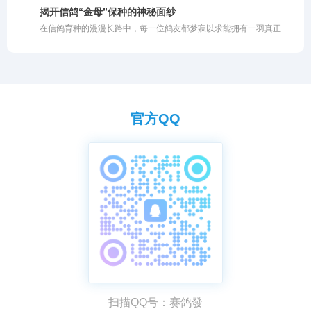
这种粗放的投喂方式未能充分挖掘柠檬的潜藏价值。柠檬之所以在禽
揭开信鸽“金母”保种的神秘面纱
类养殖中备受推崇，背后有着扎实的营养学支撑。若不明就里地盲目
在信鸽育种的漫漫长路中，每一位鸽友都梦寐以求能拥有一羽真正
使用，不仅会白白浪费优质资源的核心功效，甚至可能因浓度过高或
的“金母”。所谓金母，即那种无论与哪羽雄鸽配对，都能飞出好成绩
投喂不当而伤及鸽子的嗉囊与肠道。今天我们就深度剖析柠檬成为赛
的超级种雌。然而，打江山易，守江山难。面对一羽可遇不可求的金
鸽天然保健圣品的核心有效成分与作用机理，助你科学养鸽。
母，如何科学地保住其优良基因，形成稳定的品系，成为了育种工作
的核心难题。保种不仅需要独到的眼光，更需要科学的方法与严苛的
淘汰机制。
官方QQ
扫描QQ号：赛鸽發