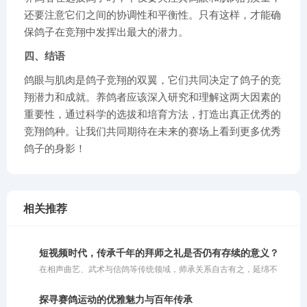
还要注意它们之间的协调性和平衡性。只有这样，才能确
保鸽子在竞翔中发挥出最大的潜力。
四、结语
鸽眼与肌肉是鸽子竞翔的双翼，它们共同决定了鸽子的竞
翔潜力和成就。养鸽者应该深入研究和理解这两大因素的
重要性，通过科学的选拔和培育方法，打造出真正优秀的
竞翔鸽种。让我们共同期待在未来的赛场上看到更多优秀
鸽子的身影！
相关推荐
短视频时代，传承千年的拜师之礼是否仍有存续的意义？
在相声曲艺、武术与信鸽等传统领域，师承关系自古有之，延绵不
绝。人们常谈起谁是谁的徒弟，谁是谁的师父，这一条条师承脉络交
织出了一张清晰的技艺传承图谱。然而，置身于瞬息万变的短视频时
探寻赛鸽运动的优雅魅力与百年传承
代，当基础知识与技艺获取变得触手可得，一个引人深思的问题浮出