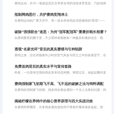
赛鸽运动，作为一项源远流长且享誉全球的传统体育竞技，巧妙地将
水面：如今，我们还需要拜师吗？
人类的智慧与鸽子的毅力融为一体。这项运动并非单纯依靠瞬间的爆
发力定胜负，而是对鸽子与生俱来的归巢本能、持久耐力以及精准方
抵制网鸽恶行，共护赛鸽竞翔净土
向感的深度考量。同时，它也是一场考验鸽主科学饲养与训练策略的
在赛鸽运动的广袤天空中，有一道令所有鸽友深恶痛绝的“暗雷”——
综合较量，完美诠释了人与自然和谐共舞的竞技美学。在现代竞翔体
网鸽。这种在赛鸽归巢必经之路上私设捕鸟粘网、恶意截留参赛信鸽
系中，赛鸽运动更是将生物学原理与体育实践深度结合，成为了集毅
的行径，不仅践踏了体育竞技的公平底线，更在情理与法律的双重维
力、智慧与团队协作于一体的优雅盛会。
破除“强强联合”迷思：为何“冠军配冠军”屡屡折戟长程赛？
度上被严厉禁止。
在赛鸽繁育的圈子里，不少育种者都抱有一种极其朴素的信念：既
然“强者恒强”，那么让两只冠军鸽相配，理应能诞生出青出于蓝的超
级战将。在他们的惯性思维中，父母双方均已用赛绩证明了自己的巅
透视“名家光环”背后的真实赛绩与引种陷阱
峰实力，子代自然应当集齐双方优势。可惜事与愿违，现实往往会给
赛鸽之路，往往伴随着年少时的意气风发与而立之年的执着坚守。在
这种盲目自信当头棒喝。那些头顶“双冠”光环的幼鸽，在面对300公里
这条充满未知与挑战的旅程中，有人凭借坚韧与运气实现了命运的逆
级别的短程较量时或许还能凭借天赋一骑绝尘，可一旦被送上500公
袭，甚至从月薪五千的普通人摇身一变成为身价百万的养殖基地老
里决赛的征途，往往如同泥牛入海，再无归期。为何看似完美的“双
免费送鸽背后的真实水平与宣传套路
板。这些真实的成功案例，无疑给广大养鸽人注入了一剂强心针。然
冠”组合会落得如此尴尬的境地？
昨夜，一位曾有交情的鸽友发来信息闲聊。寒暄过后，他提起圈内某
而，随着赛鸽运动的商业化，圈子里也滋生出诸多乱象。昨晚，一位
位“名家”，对其推崇备至。据他描述，这位名家套路清奇：将鸽子免
曾有交集的鸽友发来信息，向我极力推崇某位“赛鸽名家”，称其不仅
费提供给鸽友交费参赛，唯一的要求就是把获奖的鸽子拍回来。鸽友
鸽子飞得好，还独创了一套“免费让别人交费参赛，再拍回奖鸽”的运
赛鸽强制家飞初期飞不高、飞不远的破解之法与饲料调配
劝我也效仿此法，多送免费鸽子让他人试验，以此扩大知名度，让更
营模式。这番话不禁让我陷入深思：在这层耀眼的名家光环背后，究
在赛鸽的强制家飞初期，很多鸽友都会遇到一个令人头疼的问题：鸽
多人体验自家鸽系的实力。他甚至提到，有人用该名家的鸽子在寄养
竟隐藏着多少真实实力与宣传套
子飞不起来或者飞不高。其实，这种现象通常由几个关键因素交织而
棚狂揽千万奖金，公棚赛事同样表现优异。
成：一是夏季高温炎热；二是赛鸽的气囊功能尚未完全打开；三是鸽
揭秘柠檬在养鸽中的核心营养原理与四大实战功效
子之前没有经历过高强度的飞行训练，体能储备不足。
在赛鸽饲养圈里，许多鸽友都知道给鸽子喂食柠檬有诸多益处。然
而，大多数人的操作往往仅停留在切片泡水或挤汁兑饮的初级阶段。