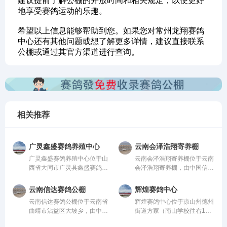
建议提前了解公棚的开放时间和相关规定，以便更好
地享受赛鸽运动的乐趣。
希望以上信息能够帮助到您。如果您对常州龙翔赛鸽
中心还有其他问题或想了解更多详情，建议直接联系
公棚或通过其官方渠道进行查询。
相关推荐
广灵鑫盛赛鸽养殖中心
云南会泽浩翔寄养棚
广灵鑫盛赛鸽养殖中心位于山
云南会泽浩翔寄养棚位于云南
西省大同市广灵县鑫盛赛鸽养
会泽浩翔寄养棚，由中国信鸽
殖中心，由中国信鸽协会监
协会监管。该公棚以国际、国
管。该公棚以国际、国内先
内先进、科学合理的设计方案
云南信达赛鸽公棚
辉煌赛鸽中心
进、科学合理的设计方案进行
进行建设，采用一体化钢架结
云南信达赛鸽公棚位于云南省
辉煌赛鸽中心位于凉山州德州
建设，采用一体化钢架结构，
构，公棚长200米，宽28米，
曲靖市沾益区大坡乡，由中国
街道方家（南山学校往右1公
公棚长200米，宽28米，高15
高15米，可容纳20000多羽赛
信鸽协会监管。该公棚以国
里处），由中国信鸽协会监
米，可容纳20000多羽赛鸽。
鸽。从配件设施到饲养团队，