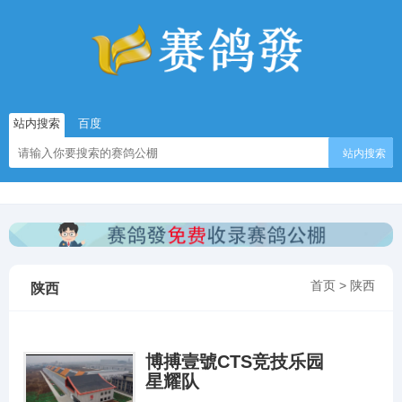
站内搜索
百度
站内搜索
首页
>
陕西
陕西
博搏壹號CTS竞技乐园
星耀队