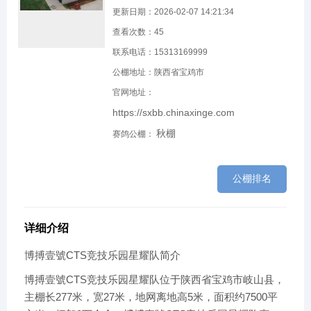
更新日期：2026-02-07 14:21:34
查看次数：
45
联系电话：15313169999
公棚地址：陕西省宝鸡市
官网地址：
https://sxbb.chinaxinge.com
秋棚
赛鸽公棚：
公棚排名
详细介绍
博搏壹號CTS竞技乐园星耀队简介
博搏壹號CTS竞技乐园星耀队位于陕西省宝鸡市岐山县，
主棚长277米，宽27米，地网离地高5米，面积约7500平