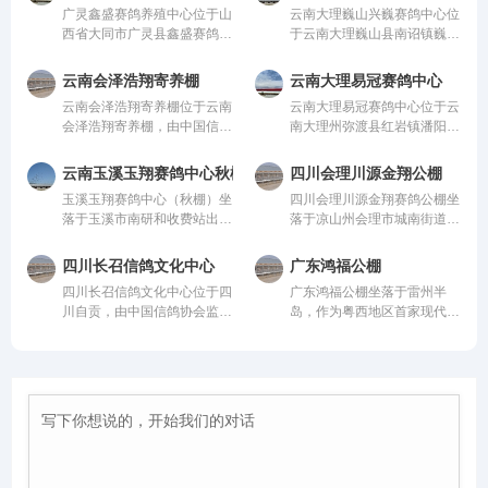
广灵鑫盛赛鸽养殖中心位于山
云南大理巍山兴巍赛鸽中心位
西省大同市广灵县鑫盛赛鸽养
于云南大理巍山县南诏镇巍山
殖中心，由中国信鸽协会监
县现代农业科技园，由中国信
管。该公棚以国际、国内先
鸽协会监管。该公棚以国际、
云南会泽浩翔寄养棚
云南大理易冠赛鸽中心
进、科学合理的设计方案进行
国内先进、科学合理的设计方
云南会泽浩翔寄养棚位于云南
云南大理易冠赛鸽中心位于云
建设，采用一体化钢架结构，
案进行建设，采用一体化钢架
会泽浩翔寄养棚，由中国信鸽
南大理州弥渡县红岩镇潘阳
公棚长200米，宽28米，高15
结构，公棚长200米，宽28
协会监管。该公棚以国际、国
村，由中国信鸽协会监管。该
米，可容纳20000多羽赛鸽。
米，高15米，可容纳20000多
内先进、科学合理的设计方案
公棚以国际、国内先进、科学
从配件设施到饲养团队，均达
羽赛鸽。从配件设施到饲养团
云南玉溪玉翔赛鸽中心秋棚
四川会理川源金翔公棚
进行建设，采用一体化钢架结
合理的设计方案进行建设，采
到业内领先水平，为广大鸽友
队，均达到业内领先水平，为
玉溪玉翔赛鸽中心（秋棚）坐
四川会理川源金翔赛鸽公棚坐
构，公棚长200米，宽28米，
用一体化钢架结构，公棚长
创造一个心神向往的赛鸽净
广大鸽友创造一个心神向往的
落于玉溪市南研和收费站出口
落于凉山州会理市城南街道五
高15米，可容纳20000多羽赛
200米，宽28米，高15米，可
地。
赛鸽净地。
10公里玉溪曲陀关检测站
官屯，地处海拔1600米的天
鸽。从配件设施到饲养团队，
容纳20000多羽赛鸽。从配件
内，总占地面积36000平方，
然氧吧，距城区仅4公里，
均达到业内领先水平，为广大
设施到饲养团队，均达到业内
四川长召信鸽文化中心
广东鸿福公棚
鸽棚总长168米，高19.8米，
108国道直达，交通便捷。公
鸽友创造一个心神向往的赛鸽
领先水平，为广大鸽友创造一
四川长召信鸽文化中心位于四
广东鸿福公棚坐落于雷州半
宽26米；晒棚宽6米，赛鸽用
棚周边无高压线遮挡，视野开
净地。
个心神向往的赛鸽净地。
川自贡，由中国信鸽协会监
岛，作为粤西地区首家现代化
餐区宽8米，赛鸽休息区39
阔、生态优越，是赛鸽饲养、
管。该公棚以国际、国内先
赛鸽竞翔机构，秉持“专业、
间，每间为12米*4.6米，可容
训飞与竞赛的理想之地。致力
进、科学合理的设计方案进行
公正、透明、卓越”的理念，
纳赛鸽24000羽，园区规模位
打造西南地区赛鸽标杆品牌。
建设，采用一体化钢架结构，
志在打造华南地区标杆公棚。
列云南省前列。
公棚长200米，宽28米，高15
公棚硬件设施卓著：占地50
米，可容纳20000多羽赛鸽。
亩，鸽舍主体长137米、宽40
从配件设施到饲养团队，均达
米、高18米，主体鸽舍宏大
到业内领先水平，为广大鸽友
且采用抗风结构；创新采用全
创造一个心神向往的赛鸽净
国首座钢筋混凝土降落台（长
地。
125米，高12米）；地网高达