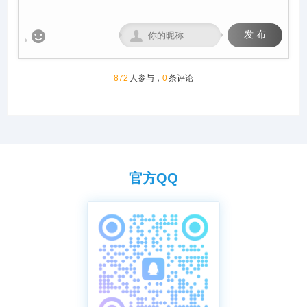
练、赛事举办于一体的现代化
创造一个心神向往的赛鸽净
专业公棚。公棚总占地12000
地。
多平方米。公棚一字型排列，


发 布
能容纳一万五千余羽的赛鸽。
赛事运营坚守“公平、公正、
公开”核心原则，打造黄金赛
线，规划多关阶梯式竞赛体
872
人参与，
0
条评论
系，覆盖200公里至500公里
不同竞翔距离，满足各类参赛
需求。
官方QQ