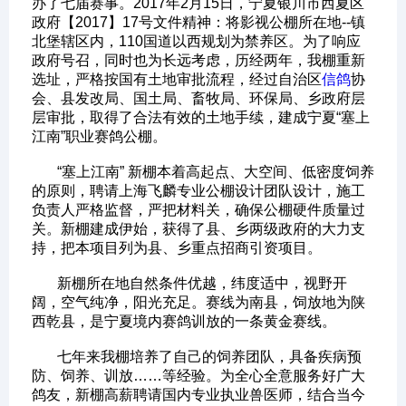
办了七届赛事。2017年2月15日，宁夏银川市西夏区
政府【2017】17号文件精神：将影视公棚所在地--镇
北堡辖区内，110国道以西规划为禁养区。为了响应
政府号召，同时也为长远考虑，历经两年，我棚重新
选址，严格按国有土地审批流程，经过自治区
信鸽
协
会、县发改局、国土局、畜牧局、环保局、乡政府层
层审批，取得了合法有效的土地手续，建成宁夏“塞上
江南”职业赛鸽公棚。
“塞上江南” 新棚本着高起点、大空间、低密度饲养
的原则，聘请上海飞麟专业公棚设计团队设计，施工
负责人严格监督，严把材料关，确保公棚硬件质量过
关。新棚建成伊始，获得了县、乡两级政府的大力支
持，把本项目列为县、乡重点招商引资项目。
新棚所在地自然条件优越，纬度适中，视野开
阔，空气纯净，阳光充足。赛线为南县，饲放地为陕
西乾县，是宁夏境内赛鸽训放的一条黄金赛线。
七年来我棚培养了自己的饲养团队，具备疾病预
防、饲养、训放……等经验。为全心全意服务好广大
鸽友，新棚高薪聘请国内专业执业兽医师，结合当今