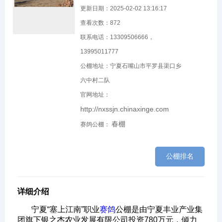
更新日期：2025-02-02 13:16:17
查看次数：
872
联系电话：13309506666，
13995011777
公棚地址：宁夏石嘴山市平罗县渠口乡
六中村二队
官网地址：
http://nxssjn.chinaxinge.com
春棚
赛鸽公棚：
公棚排名
详细介绍
宁夏“塞上江南”职业
赛鸽
公棚是由宁夏丰业产业集
团旗下银之杰农业发展有限公司投资780万元，倾力