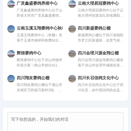
广灵鑫盛赛鸽养殖中心
云南大理易冠赛鸽中心
广灵鑫盛赛鸽养殖中心位于山
云南大理易冠赛鸽中心位于云
西省大同市广灵县鑫盛赛鸽养
南大理州弥渡县红岩镇潘阳
殖中心，由中国信鸽协会监
村，由中国信鸽协会监管。该
管。该公棚以国际、国内先
公棚以国际、国内先进、科学
云南玉溪玉翔赛鸽中心秋棚
四川新盛赛鸽公棚
进、科学合理的设计方案进行
合理的设计方案进行建设，采
玉溪玉翔赛鸽中心（秋棚）坐
新盛赛鸽公棚位于四川省德阳
建设，采用一体化钢架结构，
用一体化钢架结构，公棚长
落于玉溪市南研和收费站出口
市罗江区新盛镇，这里气候温
公棚长200米，宽28米，高15
200米，宽28米，高15米，可
10公里玉溪曲陀关检测站
润、地势开阔，得天独厚的训
米，可容纳20000多羽赛鸽。
容纳20000多羽赛鸽。从配件
内，总占地面积36000平方，
赛环境，是专为广大鸽友打造
从配件设施到饲养团队，均达
设施到饲养团队，均达到业内
辉煌赛鸽中心
四川会理川源金翔公棚
鸽棚总长168米，高19.8米，
的专业赛鸽竞技平台。公棚总
到业内领先水平，为广大鸽友
领先水平，为广大鸽友创造一
辉煌赛鸽中心位于凉山州德州
四川会理川源金翔赛鸽公棚坐
宽26米；晒棚宽6米，赛鸽用
占地面积70余亩，主棚长218
创造一个心神向往的赛鸽净
个心神向往的赛鸽净地。
街道方家（南山学校往右1公
落于凉山州会理市城南街道五
餐区宽8米，赛鸽休息区39
米、宽28米，可容纳赛鸽2.5
地。
里处），由中国信鸽协会监
官屯，地处海拔1600米的天
间，每间为12米*4.6米，可容
万羽左右，棚内设有休息区、
管。该公棚以国际、国内先
然氧吧，距城区仅4公里，
纳赛鸽24000羽，园区规模位
喂食区和赛飞活动区等。
四川翔友赛鸽公棚
四川长召信鸽文化中心
进、科学合理的设计方案进行
108国道直达，交通便捷。公
列云南省前列。
四川翔友赛鸽公棚位于眉山市
四川长召信鸽文化中心位于四
建设，采用一体化钢架结构，
棚周边无高压线遮挡，视野开
东坡区万胜镇万新村2组。气
川自贡，由中国信鸽协会监
公棚长200米，宽28米，高15
阔、生态优越，是赛鸽饲养、
候温润、视野开阔的优质赛鸽
管。该公棚以国际、国内先
米，可容纳20000多羽赛鸽。
训飞与竞赛的理想之地。致力
竞技核心区域。交通便捷通
进、科学合理的设计方案进行
从配件设施到饲养团队，均达
打造西南地区赛鸽标杆品牌。
达，周边无高大建筑与污染
建设，采用一体化钢架结构，
到业内领先水平，为广大鸽友
源，空气洁净、地势平缓，得
公棚长200米，宽28米，高15
创造一个心神向往的赛鸽净
天独厚的自然环境为赛鸽生
米，可容纳20000多羽赛鸽。
地。
长、训养与竞翔提供了理想场
从配件设施到饲养团队，均达
地，是集赛鸽养殖、专业训
到业内领先水平，为广大鸽友