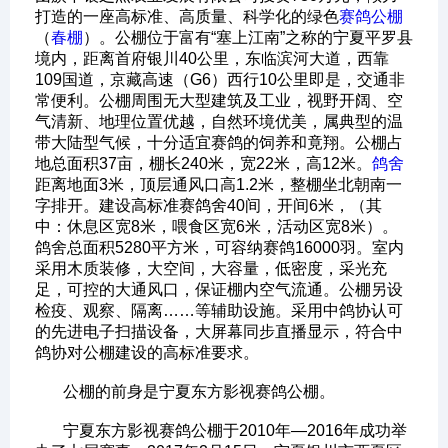
打造的一座高标准、高质量、科学化的绿色
赛鸽公棚
（
春棚
）。公棚位于富有“塞上江南”之称的宁夏平罗县
境内，距离首府银川40公里，东临滨河大道，西靠
109国道，京藏高速（G6）西行10公里即是，交通非
常便利。公棚周围无大型建筑及工业，视野开阔、空
气清新、地理位置优越，自然环境优美，属典型的温
带大陆型气候，十分适宜赛鸽的饲养和竟翔。公棚占
地总面积37亩，棚长240米，宽22米，高12米。
鸽舍
距离地面3米，顶层通风口高1.2米，整棚坐北朝南一
字排开。建设高标准赛鸽舍40间，开间6米，（其
中：休息区宽8米，喂食区宽6米，活动区宽8米）。
鸽舍总面积5280平方米，可容纳赛鸽16000羽。室内
采用木质装修，大空间，大容量，低密度，采光充
足，可控的大通风口，保证棚内空气流通。公棚另设
检疫、观察、隔离……等辅助设施。采用中鸽协认可
的先进电子扫描设备，大屏幕同步直播显示，符合中
鸽协对公棚建设的高标准要求。
公棚的前身是宁夏东方影视赛鸽公棚。
宁夏东方影视赛鸽公棚于2010年—2016年成功举