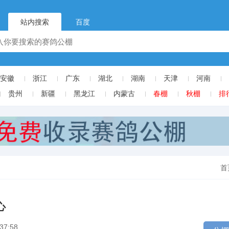
站内搜索
百度
安徽
浙江
广东
湖北
湖南
天津
河南
贵州
新疆
黑龙江
内蒙古
春棚
秋棚
排
首
心
37:58