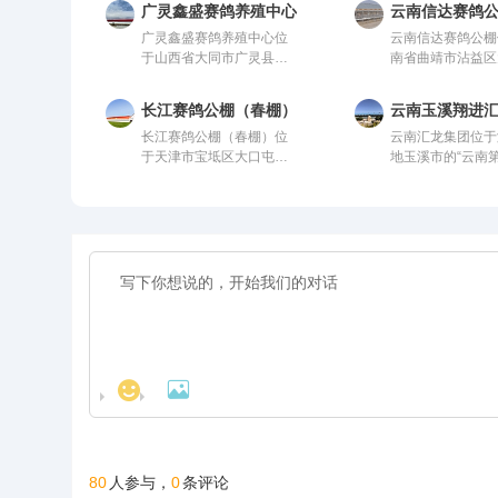
广灵鑫盛赛鸽养殖中心
云南信达赛鸽
广灵鑫盛赛鸽养殖中心位
云南信达赛鸽公棚
于山西省大同市广灵县鑫
南省曲靖市沾益区
盛赛鸽养殖中心，由中国
乡，由中国信鸽协
信鸽协会监管。该公棚以
管。该公棚以国际
长江赛鸽公棚（春棚）
云南玉溪翔进
国际、国内先进、科学合
先进、科学合理的
长江赛鸽公棚（春棚）位
云南汇龙集团位于
理的设计方案进行建设，
案进行建设，采用
于天津市宝坻区大口屯镇
地玉溪市的“云南
采用一体化钢架结构，公
钢架结构，公棚长2
寇庄村西500米，由中国
村”大营街工业区
棚长200米，宽28米，高
米，宽28米，高1
信鸽协会监管。该公棚以
五公里、昆玉铁路
15米，可容纳20000多羽
容纳20000多羽
国际、国内先进、科学合
里，交通便捷。
赛鸽。从配件设施到饲养
配件设施到饲养团
理的设计方案进行建设，
团队，均达到业内领先水
达到业内领先水平
采用一体化钢架结构，公
平，为广大鸽友创造一个
大鸽友创造一个心
棚长200米，宽28米，高
心神向往的赛鸽净地。
的赛鸽净地。
15米，可容纳20000多羽
赛鸽。从配件设施到饲养
团队，均达到业内领先水
平，为广大鸽友创造一个
心神向往的赛鸽净地。


80
0
人参与，
条评论