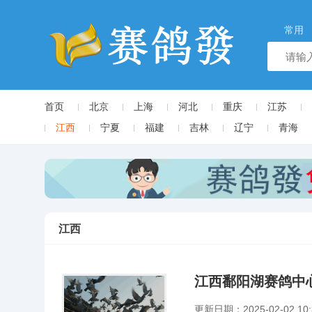
常用
首页
北京
上海
河北
重庆
江苏
江西
宁夏
福建
吉林
辽宁
青海
江西
江西鄱阳湖赛鸽中
更新日期：2025-02-02 10: