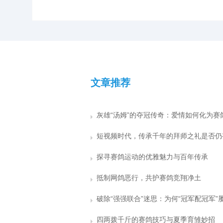
文章推荐
探寻赛鸽运动的优雅魅力与百年传承
抵制网鸽恶行，共护赛鸽竞翔净土
四两拨千斤的赛鸽技巧与夏季育雏妙招