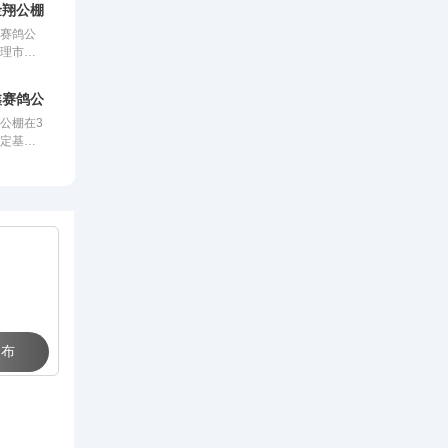
金翔公棚
翔赛鸽公
会理市城
地处海拔
吧，距城
鑫赛鸽公棚（大棚）
国道直
公棚在3
公棚周边
肯定基础
视野开
高投入、
是赛鸽饲
工的新公
的理想之
用。公棚
南地区赛
怀安县左
。
 布