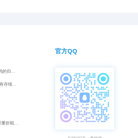
官方QQ
灰雄“汤姆”的夺冠传奇：爱情如何化为赛鸽的归巢引擎？
短视频时代，传承千年的拜师之礼是否仍有存续的意义？
破除“强强联合”迷思：为何“冠军配冠军”屡屡折戟长程赛？