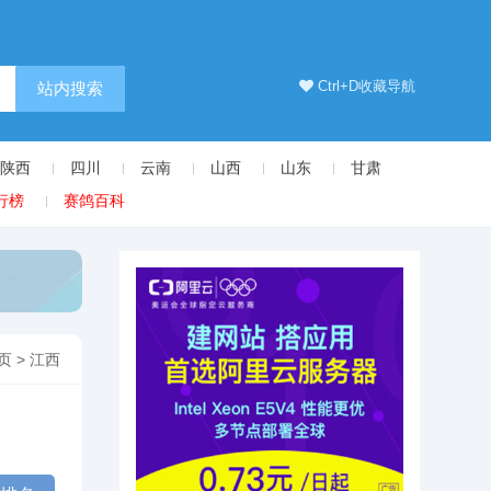
Ctrl+D收藏导航
站内搜索
陕西
四川
云南
山西
山东
甘肃
行榜
赛鸽百科
页
>
江西