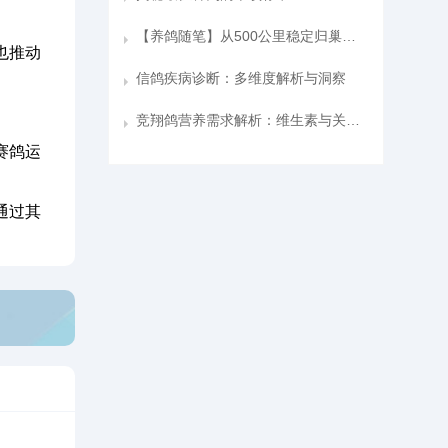
【养鸽随笔】从500公里稳定归巢到800公里折戟
也推动
信鸽疾病诊断：多维度解析与洞察
竞翔鸽营养需求解析：维生素与关键氨基酸的重要性
赛鸽运
通过其