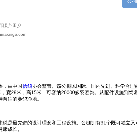
公
阳县芦田乡
chinaxinge.com
乡，由中国
信鸽
协会监管。该公棚以国际、国内先进、科学合理
，宽28米，高15米，可容纳20000多羽赛鸽。从配件设施到饲
神向往的赛鸽净地。
来说是最先进的设计理念和工程设施。公棚拥有31个既可独立又
健康成长。