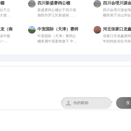
公棚
四川新盛赛鸽公棚
四川会理川源
位于云
新盛赛鸽公棚位于四川省
四川会理川源金
大坡
德阳市罗江区新盛镇，这
棚坐落于凉山州
会监
里气候温润、地势开阔，
南街道五官屯，
、国内
得天独厚的训赛环境，是
1600米的天然氧
汇龙（南线秋棚）
中宠国际（天津）赛鸽公棚
河北张家口龙
设计方
专为广大鸽友打造的专业
区仅4公里，108
滇中腹
中宠国际（天津）赛鸽公
张家口市龙鑫赛鸽
一体化
赛鸽竞技平台。公棚总占
达，交通便捷。
第一
棚隶属中宠畜牧旗下 中宠
年的鸽友信任与
00
地面积70余亩，主棚长
无高压线遮挡，
，距市区
畜牧作为进出口畜牧行业
下，新建高标准
5米，可
218米、宽28米，可容纳
阔、生态优越，
四公
的领军企业，在畜牧及相
专业设计专业施
赛鸽。从
赛鸽2.5万羽左右，棚内设
养、训飞与竞赛
关产业领域拥有深厚的底
棚，即将投入使
队，均
有休息区、喂食区和赛飞
地。致力打造西
蕴和强大的实力。公司旗
坐落于张家口市
，为广
活动区等。
鸽标杆品牌。
下产业布局广泛，产业链
卫镇东两公里处
神向往
遍布全国，充分彰显了其
卓越的行业影响力。

发