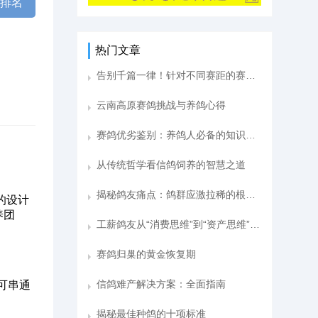
棚排名
热门文章
告别千篇一律！针对不同赛距的赛鸽“靶向家训”法揭秘
云南高原赛鸽挑战与养鸽心得
赛鸽优劣鉴别：养鸽人必备的知识指南
从传统哲学看信鸽饲养的智慧之道
揭秘鸽友痛点：鸽群应激拉稀的根源与应对策略
的设计
养团
工薪鸽友从“消费思维”到“资产思维”的财富进阶之路
赛鸽归巢的黄金恢复期
信鸽难产解决方案：全面指南
可串通
揭秘最佳种鸽的十项标准