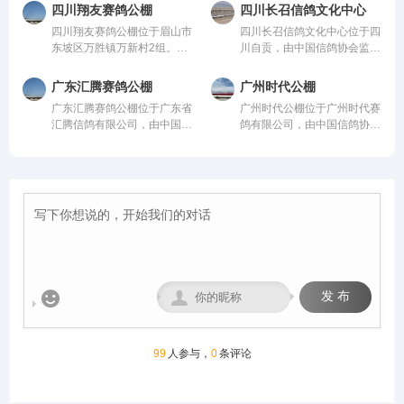
管。该公棚以国际、国内先
贫攻坚先进个人”。旗下拥有
从配件设施到饲养团队，均达
到饲养团队，均达到业内领先
四川翔友赛鸽公棚
四川长召信鸽文化中心
进、科学合理的设计方案进行
新材料能源、 医疗健康、养
到业内领先水平，为广大鸽友
水平，为广大鸽友创造一个心
四川翔友赛鸽公棚位于眉山市
四川长召信鸽文化中心位于四
建设，采用一体化钢架结构，
生酒业、信鸽竞技为核心板块
创造一个心神向往的赛鸽净
神向往的赛鸽净地。
东坡区万胜镇万新村2组。气
川自贡，由中国信鸽协会监
公棚长200米，宽28米，高15
的多元化控股企业。始终坚
地。
候温润、视野开阔的优质赛鸽
管。该公棚以国际、国内先
米，可容纳20000多羽赛鸽。
持“绿色、科技、共享、慈
竞技核心区域。交通便捷通
进、科学合理的设计方案进行
从配件设施到饲养团队，均达
善”的发展理念。控股多家实
广东汇腾赛鸽公棚
广州时代公棚
达，周边无高大建筑与污染
建设，采用一体化钢架结构，
到业内领先水平，为广大鸽友
体公司，资金实力雄厚，为广
广东汇腾赛鸽公棚位于广东省
广州时代公棚位于广州时代赛
源，空气洁净、地势平缓，得
公棚长200米，宽28米，高15
创造一个心神向往的赛鸽净
大鸽友竞翔比赛坐拥强大后
汇腾信鸽有限公司，由中国信
鸽有限公司，由中国信鸽协会
天独厚的自然环境为赛鸽生
米，可容纳20000多羽赛鸽。
地。
盾！
鸽协会监管。该公棚以国际、
监管。该公棚以国际、国内先
长、训养与竞翔提供了理想场
从配件设施到饲养团队，均达
国内先进、科学合理的设计方
进、科学合理的设计方案进行
地，是集赛鸽养殖、专业训
到业内领先水平，为广大鸽友
案进行建设，采用一体化钢架
建设，采用一体化钢架结构，
练、赛事举办于一体的现代化
创造一个心神向往的赛鸽净
结构，公棚长200米，宽28
公棚长200米，宽28米，高15
专业公棚。公棚总占地12000
地。
米，高15米，可容纳20000多
米，可容纳20000多羽赛鸽。
多平方米。公棚一字型排列，
羽赛鸽。从配件设施到饲养团
从配件设施到饲养团队，均达
能容纳一万五千余羽的赛鸽。
队，均达到业内领先水平，为
到业内领先水平，为广大鸽友
赛事运营坚守“公平、公正、
广大鸽友创造一个心神向往的
创造一个心神向往的赛鸽净
公开”核心原则，打造黄金赛
赛鸽净地。
地。
线，规划多关阶梯式竞赛体
系，覆盖200公里至500公里


发 布
不同竞翔距离，满足各类参赛
需求。
99
人参与，
0
条评论