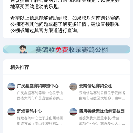
建议提前了解公棚的开放时间和相关规定，以便更好
地享受赛鸽运动的乐趣。
希望以上信息能够帮助到您。如果您对河南凯达赛鸽
公棚还有其他问题或想了解更多详情，建议直接联系
公棚或通过其官方渠道进行查询。
相关推荐
广灵鑫盛赛鸽养殖中心
云南信达赛鸽公棚
广灵鑫盛赛鸽养殖中心位于山
云南信达赛鸽公棚位于云南省
西省大同市广灵县鑫盛赛鸽养
曲靖市沾益区大坡乡，由中国
殖中心，由中国信鸽协会监
信鸽协会监管。该公棚以国
管。该公棚以国际、国内先
际、国内先进、科学合理的设
辉煌赛鸽中心
四川善缘聚拢信鸽竞技园
进、科学合理的设计方案进行
计方案进行建设，采用一体化
辉煌赛鸽中心位于凉山州德州
善缘聚拢集团董事长-黄彪：
建设，采用一体化钢架结构，
钢架结构，公棚长200米，宽
街道方家（南山学校往右1公
成功企业家、慈善爱心人士、
公棚长200米，宽28米，高15
28米，高15米，可容纳
里处），由中国信鸽协会监
信鸽爱好者，曾获评“四川脱
米，可容纳20000多羽赛鸽。
20000多羽赛鸽。从配件设施