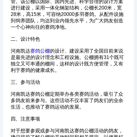
管。该公棚以国际、国内先进、科学合理的设计方案
进行建设，采用一体化钢架结构，公棚长200米，宽
28米，高15米，可容纳20000多羽赛鸽。从配件设施
到饲养团队，均达到业内领先水平，为广大鸽友创造
一个心神向往的赛鸽净地。
‌二、设计特色‌
河南凯达
赛鸽公棚
的设计、建设采用了全国目前来说
是最先进的设计理念和工程设施。公棚拥有31个既可
独立又可串通的棚间，这样的设计既方便管理，又有
利于赛鸽的健康成长。
‌三、参与活动‌
河南凯达赛鸽公棚定期举办各类赛鸽活动，吸引了众
多鸽友前来参与。这些活动不仅丰富了鸽友们的业余
生活，也推动了赛鸽运动的发展。
‌四、注意事项‌
对于想要参观或参与河南凯达赛鸽公棚活动的鸽友，