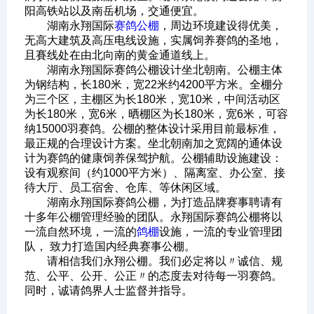
阳高铁站以及南岳机场，交通便宜。
湖南永翔国际
赛鸽公棚
，周边环境建设得优美，
无高大建筑及高压电线设施，实属饲养赛鸽的圣地，
且賽线处在由北向南的黄金通道线上。
湖南永翔国际赛鸽公棚设计坐北朝南。公棚主体
为钢结构，长180米，宽22米约4200平方米。全棚分
为三个区，主棚区为长180米，宽10米，中间活动区
为长180米，宽6米，晒棚区为长180米，宽6米，可容
纳15000羽赛鸽。公棚的整体设计采用目前最标准，
最正规的合理设计方案。坐北朝南加之宽阔的通体设
计为赛鸽的健康饲养保驾护航。公棚辅助设施建设：
设有观察间（约1000平方米）、隔离室、办公室、接
待大厅、员工宿舍、仓库、等休闲区域。
湖南永翔国际赛鸽公棚，为打造品牌赛事聘请有
十多年公棚管理经验的团队。永翔国际赛鸽公棚将以
一流自然环境，一流的
鸽棚
设施，一流的专业管理团
队， 致力打造国内经典赛事公棚。
请相信我们永翔公棚。我们必定将以〃诚信、规
范、公平、公开、公正〃的态度去对待每一羽赛鸽。
同时，诚请鸽界人士监督并指导。