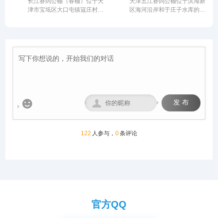
长江赛鸽公棚（春棚）位于天
天津五江赛鸽公棚位于滨海新
公棚硬件设施卓著：占地50
公棚长200米，宽28米，高15
津市宝坻区大口屯镇寇庄村西
区海河沿岸和于庄子水库的生
亩，鸽舍主体长137米、宽40
米，可容纳20000多羽赛鸽。
500米，由中国信鸽协会监
态廊道地带的天津江盛源休闲
米、高18米，主体鸽舍宏大
从配件设施到饲养团队，均达
管。该公棚以国际、国内先
农业生态园内，占地300亩，
且采用抗风结构；创新采用全
到业内领先水平，为广大鸽友
进、科学合理的设计方案进行
其中公棚占地80亩。地理位
国首座钢筋混凝土降落台（长
创造一个心神向往的赛鸽净
建设，采用一体化钢架结构，
置得天独厚，是滨海新区范围
125米，高12米）；地网高达
地。
公棚长200米，宽28米，高15
内最适合信鸽饲养、比赛的场
4.5米，确保干燥通风。我们
米，可容纳20000多羽赛鸽。
所。
致力于以顶级设施与科学管
从配件设施到饲养团队，均达
理，为赛鸽提供最佳成长与竞
到业内领先水平，为广大鸽友
技环境，守护每一份托付，成
创造一个心神向往的赛鸽净
就每一羽翱翔。
地。


发 布
122
人参与，
0
条评论
官方QQ