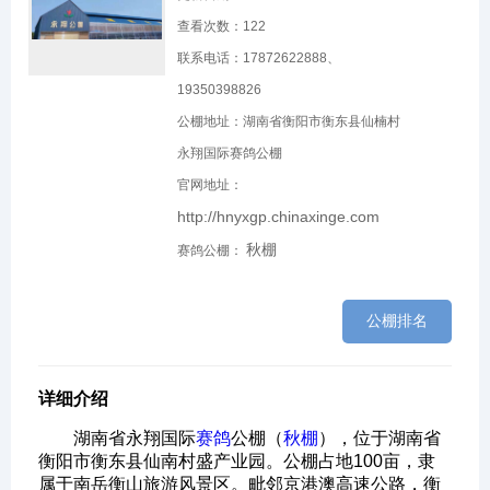
查看次数：
122
联系电话：17872622888、
19350398826
公棚地址：湖南省衡阳市衡东县仙楠村
永翔国际赛鸽公棚
官网地址：
http://hnyxgp.chinaxinge.com
秋棚
赛鸽公棚：
公棚排名
详细介绍
湖南省永翔国际
赛鸽
公棚（
秋棚
），位于湖南省
衡阳市衡东县仙南村盛产业园。公棚占地100亩，隶
属于南岳衡山旅游风景区。毗邻京港澳高速公路，衡