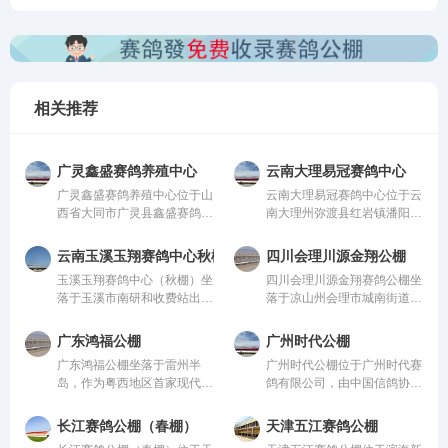
相关推荐
广灵鑫盛赛鸽养殖中心
云南大理易冠赛鸽中心
广灵鑫盛赛鸽养殖中心位于山
云南大理易冠赛鸽中心位于云
西省大同市广灵县鑫盛赛鸽养
南大理州弥渡县红岩镇潘阳
殖中心，由中国信鸽协会监
村，由中国信鸽协会监管。该
管。该公棚以国际、国内先
公棚以国际、国内先进、科学
云南玉溪玉翔赛鸽中心秋棚
四川会理川源金翔公棚
进、科学合理的设计方案进行
合理的设计方案进行建设，采
玉溪玉翔赛鸽中心（秋棚）坐
四川会理川源金翔赛鸽公棚坐
建设，采用一体化钢架结构，
用一体化钢架结构，公棚长
落于玉溪市南研和收费站出口
落于凉山州会理市城南街道五
公棚长200米，宽28米，高15
200米，宽28米，高15米，可
10公里玉溪曲陀关检测站
官屯，地处海拔1600米的天
米，可容纳20000多羽赛鸽。
容纳20000多羽赛鸽。从配件
内，总占地面积36000平方，
然氧吧，距城区仅4公里，
从配件设施到饲养团队，均达
设施到饲养团队，均达到业内
广东鸿福公棚
广州时代公棚
鸽棚总长168米，高19.8米，
108国道直达，交通便捷。公
到业内领先水平，为广大鸽友
领先水平，为广大鸽友创造一
广东鸿福公棚坐落于雷州半
广州时代公棚位于广州时代赛
宽26米；晒棚宽6米，赛鸽用
棚周边无高压线遮挡，视野开
创造一个心神向往的赛鸽净
个心神向往的赛鸽净地。
岛，作为粤西地区首家现代化
鸽有限公司，由中国信鸽协会
餐区宽8米，赛鸽休息区39
阔、生态优越，是赛鸽饲养、
地。
赛鸽竞翔机构，秉持“专业、
监管。该公棚以国际、国内先
间，每间为12米*4.6米，可容
训飞与竞赛的理想之地。致力
公正、透明、卓越”的理念，
进、科学合理的设计方案进行
纳赛鸽24000羽，园区规模位
打造西南地区赛鸽标杆品牌。
长江赛鸽公棚（春棚）
天津五江赛鸽公棚
志在打造华南地区标杆公棚。
建设，采用一体化钢架结构，
列云南省前列。