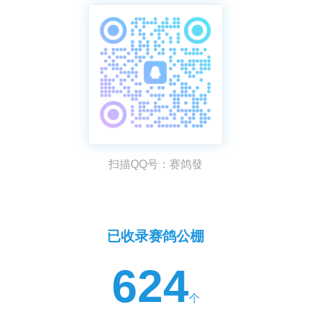
扫描QQ号：赛鸽發
已收录赛鸽公棚
624
个